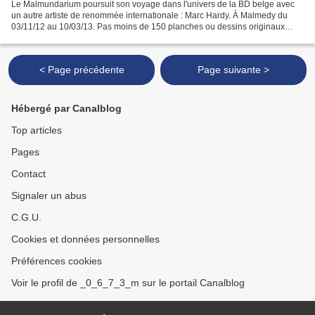
Le Malmundarium poursuit son voyage dans l'univers de la BD belge avec
un autre artiste de renommée internationale : Marc Hardy. À Malmedy du
03/11/12 au 10/03/13. Pas moins de 150 planches ou dessins originaux
seront présentés au rez-de-chaussée et dans...
< Page précédente
Page suivante >
Hébergé par Canalblog
Top articles
Pages
Contact
Signaler un abus
C.G.U.
Cookies et données personnelles
Préférences cookies
Voir le profil de _0_6_7_3_m sur le portail Canalblog