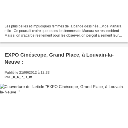
Les plus belles et impudiques femmes de la bande dessinée…// de Manara
milo : On pourrait croire que toutes les femmes de Manara se ressemblent.
Mais si on s’attarde réellement pour les observer, on perçoit aisément leurs
subtiles différences, leur splendeur...
EXPO Cinéscope, Grand Place, à Louvain-la-
Neuve :
Publié le 21/09/2012 à 12:33
Par
_0_6_7_3_m