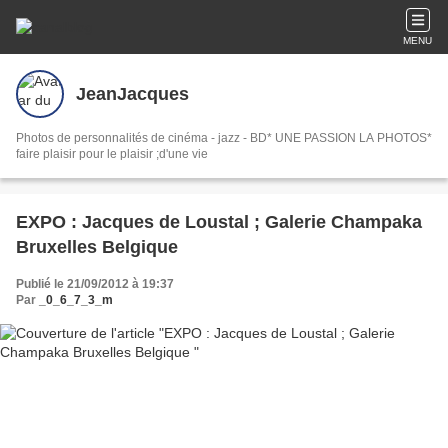
MENU
JeanJacques
Photos de personnalités de cinéma - jazz - BD* UNE PASSION LA PHOTOS*
faire plaisir pour le plaisir ;d'une vie
EXPO : Jacques de Loustal ; Galerie Champaka
Bruxelles Belgique
Publié le 21/09/2012 à 19:37
Par
_0_6_7_3_m