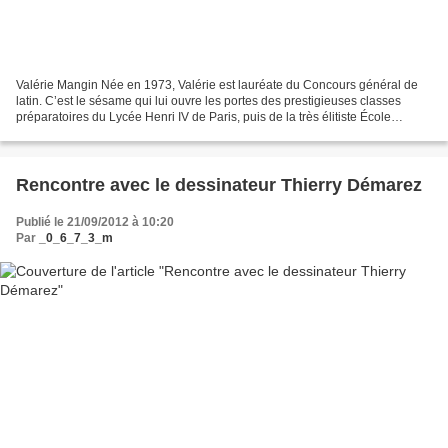
Valérie Mangin Née en 1973, Valérie est lauréate du Concours général de
latin. C’est le sésame qui lui ouvre les portes des prestigieuses classes
préparatoires du Lycée Henri IV de Paris, puis de la très élitiste École
nationale des Chartes. Latiniste,...
Rencontre avec le dessinateur Thierry Démarez
Publié le 21/09/2012 à 10:20
Par
_0_6_7_3_m