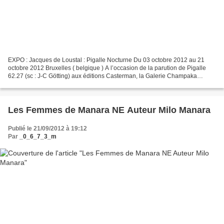
EXPO : Jacques de Loustal : Pigalle Nocturne Du 03 octobre 2012 au 21
octobre 2012 Bruxelles ( belgique ) A l’occasion de la parution de Pigalle
62.27 (sc : J-C Götting) aux éditions Casterman, la Galerie Champaka
organise sa seconde exposition avec Jacques...
Les Femmes de Manara NE Auteur Milo Manara
Publié le 21/09/2012 à 19:12
Par
_0_6_7_3_m