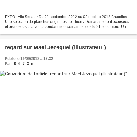
EXPO : Alix Senator Du 21 septembre 2012 au 02 octobre 2012 Bruxelles :
Une sélection de planches originales de Thierry Démarez seront exposées
et proposées à la vente pendant trois semaines, dès le 21 septembre. Un
vernissage très romain - dress code...
regard sur Mael Jezequel (illustrateur )
Publié le 19/09/2012 à 17:32
Par
_0_6_7_3_m