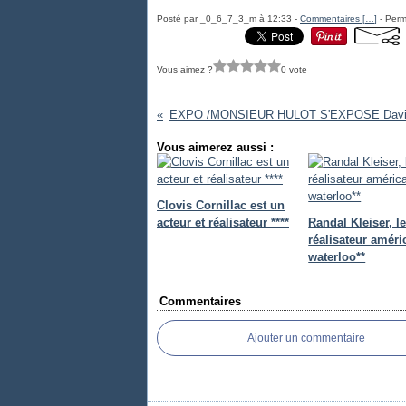
Posté par _0_6_7_3_m à 12:33 -
Commentaires [
…
]
- Perm
Vous aimez ?
0 vote
Vous aimerez aussi :
Clovis Cornillac est un
acteur et réalisateur ****
Randal Kleiser, l
réalisateur améri
waterloo**
Commentaires
Ajouter un commentaire