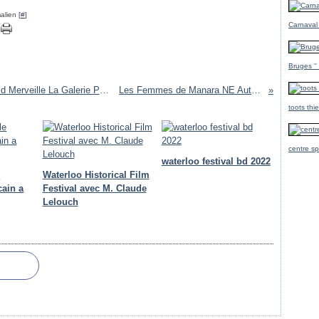
alien [
#
]
Carnaval
Bruges ''
EXPO /MONSIEUR HULOT S'EXPOSE David Merveille La Galerie Petits Papiers Paris FRANCE
Les Femmes de Manara NE Auteur Milo Manara
toots thi
centre sp
waterloo festival bd 2022
e
Waterloo Historical Film
cain a
Festival avec M. Claude
Lelouch