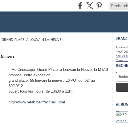
JEAN
 GRAND PLACE, À LOUVAIN-LA-NEUVE :
Photos d
PHOTOS* f
Accueil d
-Neuve :
Créer un
RECH
Au Cinéscope, Grand Place, à Louvain-la-Neuve, la MTAB
propose cette exposition.
grand place 55 louvain la neuve : EXPO du 02/ au
30/10/12
ouvert tous les jours de 13h30 a 22h))
http://www.mtab.be/fr/accueil.html
ALBU
VENISE 