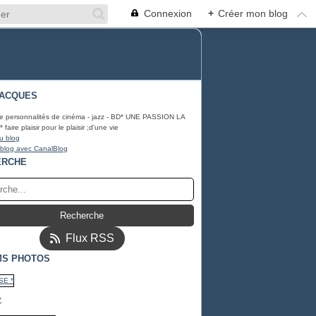
Connexion
+
Créer mon blog
JACQUES
e personnalités de cinéma - jazz - BD* UNE PASSION LA
aire plaisir pour le plaisir ;d'une vie
u blog
 blog avec CanalBlog
ERCHE
Flux RSS
MS PHOTOS
*