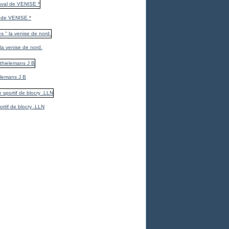
 de VENISE *
 la venise de nord.
elemans J B
ortif de blocry .LLN