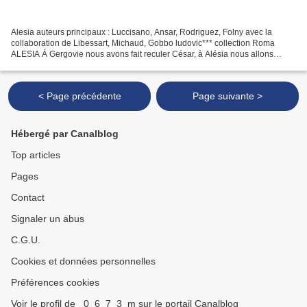
Alesia auteurs principaux : Luccisano, Ansar, Rodriguez, Folny avec la
collaboration de Libessart, Michaud, Gobbo ludovic*** collection Roma
ALESIA Á Gergovie nous avons fait reculer César, à Alésia nous allons
l'anéantir. Première référence émotionnelle...
< Page précédente
Page suivante >
Hébergé par Canalblog
Top articles
Pages
Contact
Signaler un abus
C.G.U.
Cookies et données personnelles
Préférences cookies
Voir le profil de _0_6_7_3_m sur le portail Canalblog