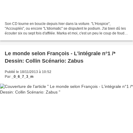
Son CD tourne en boucle depuis hier dans la voiture. "L'Hospice",
"Accouplés", ou encore "L'Idiomatic" se disputent le podium. J'ai bien dû les
écouter six ou sept fois d'affilée. Marka et moi, c'est un peu le coup de foudre
bien qu'il ne soit pas supporter...
Le monde selon François - L'intégrale n°1 /*
Dessin: Collin Scénario: Zabus
Publié le 18/11/2013 à 10:52
Par
_0_6_7_3_m