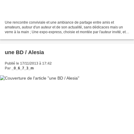
Une rencontre conviviale et une ambiance de partage entre amis et
amateurs, autour d'un auteur et de son actualité, sans dédicaces mais un
verre à la main ; Une expo-express, choisie et montée par l'auteur invité, et
totalement libre. André Taymans a...
une BD / Alesia
Publié le 17/11/2013 à 17:42
Par
_0_6_7_3_m