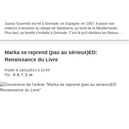
Juanjo Guarnido est né à Grenade, en Espagne, en 1967. Il passe son
enfance à dessiner au village de Salobrena, au bord de la Méditerranée.
Plus tard, sa famille s'installe à Grenade. C'est là qu'il étudiera les Beaux-
Arts et obtiendra son diplôme. Par...
Marka se reprend (pas au sérieux)ED:
Renaissance du Livre
Publié le 18/11/2013 à 10:59
Par
_0_6_7_3_m