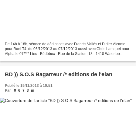
De 14h à 18h, séance de dédicaces avec Francis Vallès et Didier Alcante
pour Rani T4. du 06/12/2013 au 07/12/2013 aussi avec Chris Lamquet pour
Alpha.le 07/*** Lieu : Bédébox - Rue de la Station, 18 - 1410 Waterloo
Téléphone : +32 (0)2/351 49 51 Email...
BD )) S.O.S Bagarreur /* editions de l'elan
Publié le 19/11/2013 à 10:51
Par
_0_6_7_3_m