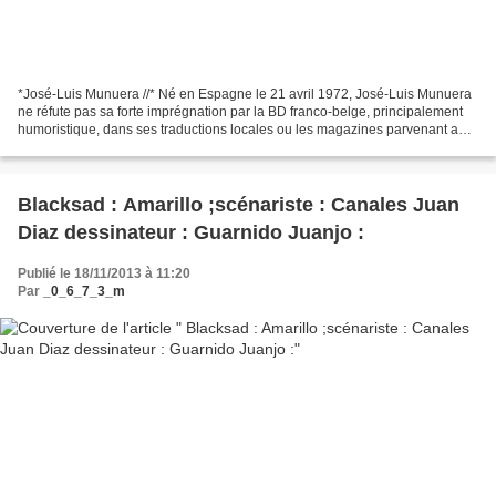
*José-Luis Munuera //* Né en Espagne le 21 avril 1972, José-Luis Munuera
ne réfute pas sa forte imprégnation par la BD franco-belge, principalement
humoristique, dans ses traductions locales ou les magazines parvenant au-
delà des Pyrénées. Après ses études...
Blacksad : Amarillo ;scénariste : Canales Juan
Diaz dessinateur : Guarnido Juanjo :
Publié le 18/11/2013 à 11:20
Par
_0_6_7_3_m