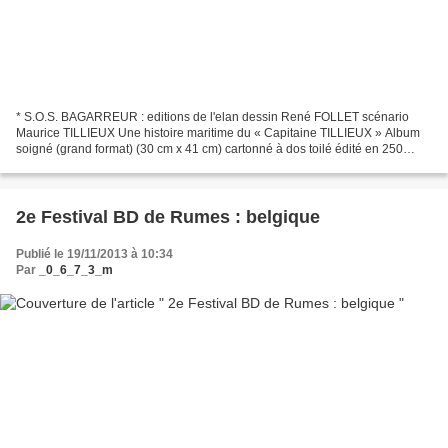
* S.O.S. BAGARREUR : editions de l'elan dessin René FOLLET scénario
Maurice TILLIEUX Une histoire maritime du « Capitaine TILLIEUX » Album
soigné (grand format) (30 cm x 41 cm) cartonné à dos toilé édité en 250
exemplaires, avec un ex-libris inédit, numéroté...
2e Festival BD de Rumes : belgique
Publié le 19/11/2013 à 10:34
Par
_0_6_7_3_m