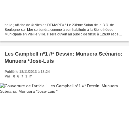
belle ; affiche de © Nicolas DEMARE// * Le 23ème Salon de la B.D. de
Boulogne-sur-Mer se tiendra comme à son habitude à la Bibliothèque
Municipale en Vieille Ville. Il sera ouvert au public de 9h30 à 12h30 et de
14h à 18h30, dédicaces les après-midi de...
Les Campbell n°1 //* Dessin: Munuera Scénario:
Munuera *José-Luis
Publié le 18/11/2013 à 18:24
Par
_0_6_7_3_m