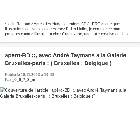
*collin Renaud /*Après des études orientées BD à l'ERG et quelques
illustrations de livres scolaires chez Didier Hatier, je commence mon
parcours comme illustrateur chez Cromozone, une boîte créative qui fait de
l'Internet. Là, j'apprends à dessiner avec...
apéro-BD ;;, avec André Taymans a la Galerie
Bruxelles-paris ; ( Bruxelles : Belgique )
Publié le 18/11/2013 à 10:40
Par
_0_6_7_3_m