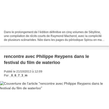
Dans le prolongement de l’édition définitive en cinq volumes de Sibylline,
une compilation de récits courts de Raymond Macherot, avec la complicité
de plusieurs scénaristes. Née dans les pages du périodique Spirou en mars
1965, Sibylline est un délicieux...
rencontre avec Philippe Reypens dans le
festival du film de waterloo
Publié le 21/10/2013 à 12:09
Par
_0_6_7_3_m