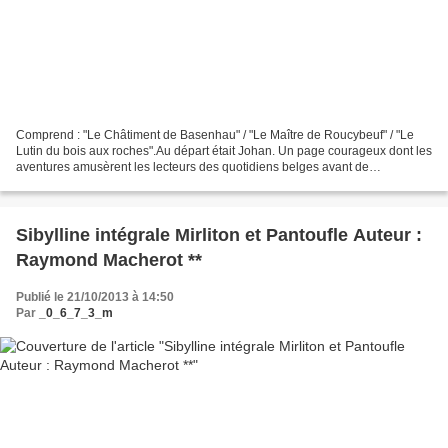
Comprend : "Le Châtiment de Basenhau" / "Le Maître de Roucybeuf" / "Le
Lutin du bois aux roches".Au départ était Johan. Un page courageux dont les
aventures amusèrent les lecteurs des quotidiens belges avant de
passionner ceux de l'hebdomadaire "Spirou",...
Sibylline intégrale Mirliton et Pantoufle Auteur :
Raymond Macherot **
Publié le 21/10/2013 à 14:50
Par
_0_6_7_3_m