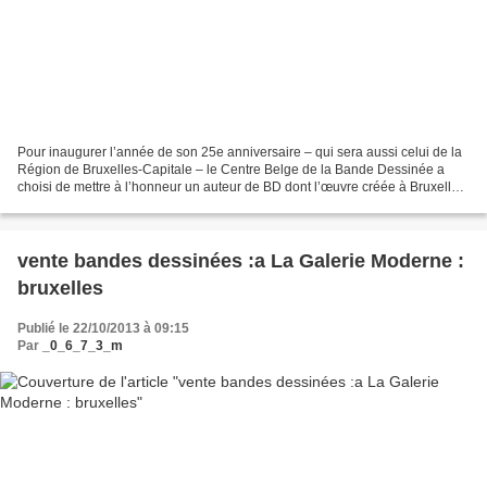
Pour inaugurer l’année de son 25e anniversaire – qui sera aussi celui de la
Région de Bruxelles-Capitale – le Centre Belge de la Bande Dessinée a
choisi de mettre à l’honneur un auteur de BD dont l’œuvre créée à Bruxelles,
a le même âge. Depuis son premier...
vente bandes dessinées :a La Galerie Moderne :
bruxelles
Publié le 22/10/2013 à 09:15
Par
_0_6_7_3_m