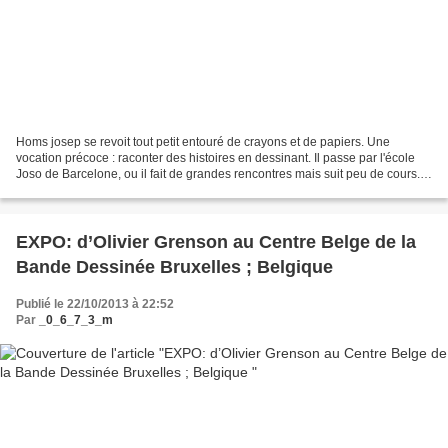
Homs josep se revoit tout petit entouré de crayons et de papiers. Une
vocation précoce : raconter des histoires en dessinant. Il passe par l'école
Joso de Barcelone, ou il fait de grandes rencontres mais suit peu de cours. Il
gagne très vite sa vie grâce...
EXPO: d’Olivier Grenson au Centre Belge de la
Bande Dessinée Bruxelles ; Belgique
Publié le 22/10/2013 à 22:52
Par
_0_6_7_3_m