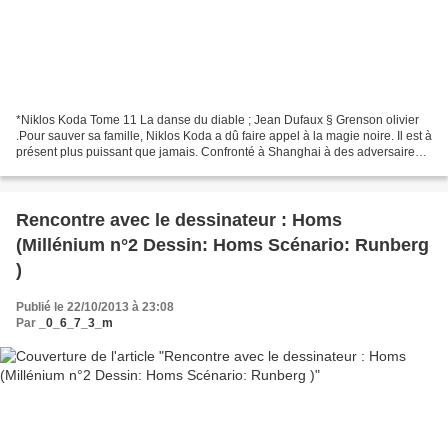
*Niklos Koda Tome 11 La danse du diable ; Jean Dufaux § Grenson olivier
.Pour sauver sa famille, Niklos Koda a dû faire appel à la magie noire. Il est à
présent plus puissant que jamais. Confronté à Shanghai à des adversaires
redoutables, il risque constamment...
Rencontre avec le dessinateur : Homs
(Millénium n°2 Dessin: Homs Scénario: Runberg
)
Publié le 22/10/2013 à 23:08
Par
_0_6_7_3_m