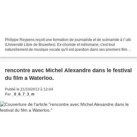
Philippe Reypens reçoit une formation de journaliste et de scénariste à l' ulb
(Université Libre de Bruxelles). Ex-choriste et mélomane, c'est tout
naturellement de musique vocale qu'il est question dans ses premiers films.
En 1998, il réalise en partenariat...
rencontre avec Michel Alexandre dans le festival
du film a Waterloo.
Publié le 21/10/2013 à 12:04
Par
_0_6_7_3_m