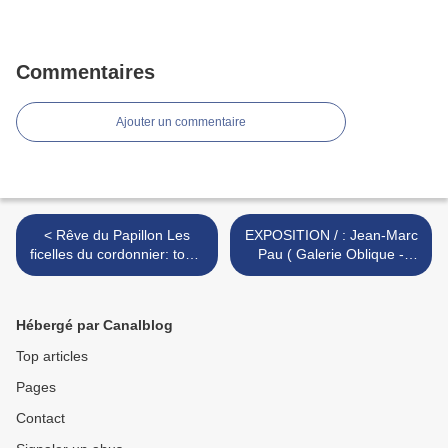
Commentaires
Ajouter un commentaire
< Rêve du Papillon Les
EXPOSITION / : Jean-Marc
ficelles du cordonnier: tome
Pau ( Galerie Oblique -
3// Richard Marazano
Village Saint Paul ) Paris
(scénariste) Yin Luo
FRANCE >
(dessinateur)
Hébergé par Canalblog
Top articles
Pages
Contact