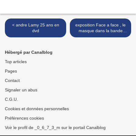
< andre Lamy 25 ans en
exposition Face a face , le
dvd
masque dans la bande
dessinée >
Hébergé par Canalblog
Top articles
Pages
Contact
Signaler un abus
C.G.U.
Cookies et données personnelles
Préférences cookies
Voir le profil de _0_6_7_3_m sur le portail Canalblog