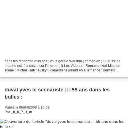
dans les rencontre d'un soir ; voila gerald Wauthia ( comedien ; lui aussi de
theathe ect.. ) a suivre sur l'internet ; (( Les Videurs - Remasterized Mise en
scène : Michel Kartchevsky 8 comédiens jouent en alternance : Bernard
Cogniaux ou Thierry de...
duval yves le scenariste ;:::55 ans dans les
bulles :
Publié le 06/04/2008 à 16:02
Par
_0_6_7_3_m