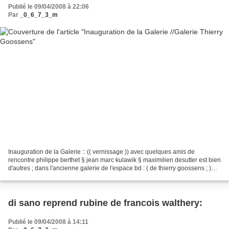
Publié le 09/04/2008 à 22:06
Par
_0_6_7_3_m
Inauguration de la Galerie :: (( vernissage )) avec quelques amis de
rencontre philippe berthet § jean marc kulawik § maximilien desutter est bien
d'autres ; dans l'ancienne galerie de l'espace bd : ( de thierry goossens ; )
tres belle galerie pour de...
di sano reprend rubine de francois walthery:
Publié le 09/04/2008 à 14:11