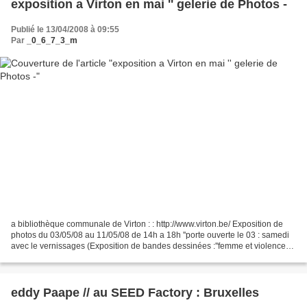
exposition a Virton en mai '' gelerie de Photos -
Publié le 13/04/2008 à 09:55
Par
_0_6_7_3_m
a bibliothèque communale de Virton : : http://www.virton.be/ Exposition de
photos du 03/05/08 au 11/05/08 de 14h a 18h ''porte ouverte le 03 : samedi
avec le vernissages (Exposition de bandes dessinées :''femme et violence
dans la bande dessinée ; : et...
eddy Paape // au SEED Factory : Bruxelles