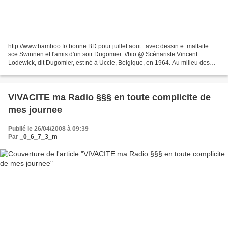
http://www.bamboo.fr/ bonne BD pour juillet aout : avec dessin e: maltaite :
sce Swinnen et l'amis d'un soir Dugomier ://bio @ Scénariste Vincent
Lodewick, dit Dugomier, est né à Uccle, Belgique, en 1964. Au milieu des
années 80, il suit les cours du...
VIVACITE ma Radio §§§ en toute complicite de
mes journee
Publié le 26/04/2008 à 09:39
Par
_0_6_7_3_m