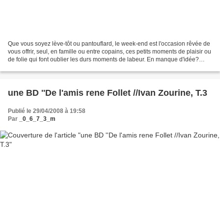
Que vous soyez lève-tôt ou pantouflard, le week-end est l'occasion rêvée de
vous offrir, seul, en famille ou entre copains, ces petits moments de plaisir ou
de folie qui font oublier les durs moments de labeur. En manque d'idée?
Alors, ne ratez pas ce...
une BD ''De l'amis rene Follet //Ivan Zourine, T.3
Publié le 29/04/2008 à 19:58
Par
_0_6_7_3_m