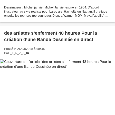
Dessinateur :: Michel janvier Michel Janvier est né en 1954. D’abord
illustrateur au style réaliste pour Larousse, Hachette ou Nathan, il pratique
ensuite les reprises (personnages Disney, Warner, MGM, Maya l’abeille).
Puis il collabore avec Morris, le...
des artistes s’enferment 48 heures Pour la
création d’une Bande Dessinée en direct
Publié le 26/04/2008 à 08:34
Par
_0_6_7_3_m