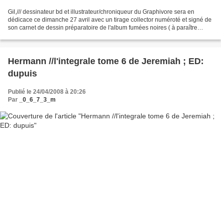
Gil,/// dessinateur bd et illustrateur/chroniqueur du Graphivore sera en
dédicace ce dimanche 27 avril avec un tirage collector numéroté et signé de
son carnet de dessin préparatoire de l'album fumées noires ( à paraître
dernier semestre 2008) et ce au...
Hermann //l'integrale tome 6 de Jeremiah ; ED:
dupuis
Publié le 24/04/2008 à 20:26
Par
_0_6_7_3_m