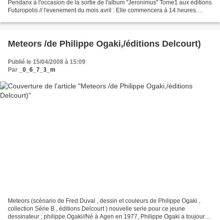
Pendanx à l'occasion de la sortie de l'album "Jeronimus" Tome1 aux éditions
Futuropolis // l'evenement du mois avril : Elle commencera à 14 heures.
Dédicaces sous réservation. Librairie La...
Meteors /de Philippe Ogaki,/éditions Delcourt)
Publié le 15/04/2008 à 15:09
Par
_0_6_7_3_m
Meteors (scénario de Fred Duval , dessin et couleurs de Philippe Ogaki ,
collection Série B , éditions Delcourt ) nouvelle serie pour ce jeune
dessinateur ; philippe Ogaki//Né à Agen en 1977, Philippe Ogaki a toujours