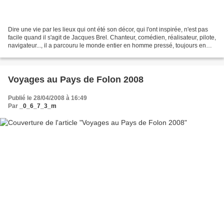
Dire une vie par les lieux qui ont été son décor, qui l'ont inspirée, n'est pas
facile quand il s'agit de Jacques Brel. Chanteur, comédien, réalisateur, pilote,
navigateur..., il a parcouru le monde entier en homme pressé, toujours en
avance d'une chanson,...
Voyages au Pays de Folon 2008
Publié le 28/04/2008 à 16:49
Par
_0_6_7_3_m