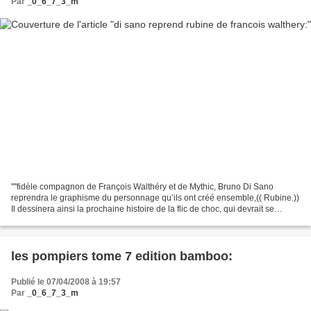
Par
_0_6_7_3_m
''''fidèle compagnon de François Walthéry et de Mythic, Bruno Di Sano
reprendra le graphisme du personnage qu’ils ont créé ensemble,(( Rubine.))
Il dessinera ainsi la prochaine histoire de la flic de choc, qui devrait se
conclure dans le tome suivant....
les pompiers tome 7 edition bamboo:
Publié le 07/04/2008 à 19:57
Par
_0_6_7_3_m