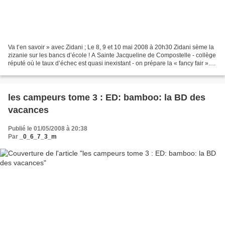
Va t’en savoir » avec Zidani ; Le 8, 9 et 10 mai 2008 à 20h30 Zidani sème la
zizanie sur les bancs d’école ! A Sainte Jacqueline de Compostelle - collège
réputé où le taux d’échec est quasi inexistant - on prépare la « fancy fair ».
De la prof sadique...
les campeurs tome 3 : ED: bamboo: la BD des
vacances
Publié le 01/05/2008 à 20:38
Par
_0_6_7_3_m