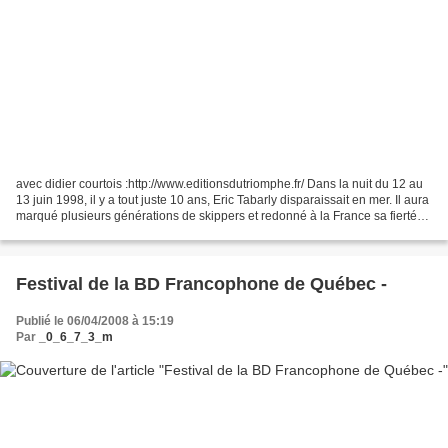
avec didier courtois :http://www.editionsdutriomphe.fr/ Dans la nuit du 12 au
13 juin 1998, il y a tout juste 10 ans, Eric Tabarly disparaissait en mer. Il aura
marqué plusieurs générations de skippers et redonné à la France sa fierté
de pays maritime....
Festival de la BD Francophone de Québec -
Publié le 06/04/2008 à 15:19
Par
_0_6_7_3_m