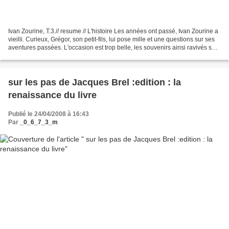
Ivan Zourine, T.3.// resume // L'histoire Les années ont passé, Ivan Zourine a
vieilli. Curieux, Grégor, son petit-fils, lui pose mille et une questions sur ses
aventures passées. L'occasion est trop belle, les souvenirs ainsi ravivés sont
racontés avec...
sur les pas de Jacques Brel :edition : la
renaissance du livre
Publié le 24/04/2008 à 16:43
Par
_0_6_7_3_m