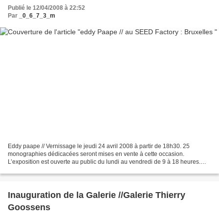
Publié le 12/04/2008 à 22:52
Par
_0_6_7_3_m
Eddy paape // Vernissage le jeudi 24 avril 2008 à partir de 18h30. 25
monographies dédicacées seront mises en vente à cette occasion.
L’exposition est ouverte au public du lundi au vendredi de 9 à 18 heures.
Fermée les samedis, dimanches et jours fériés....
Inauguration de la Galerie //Galerie Thierry
Goossens