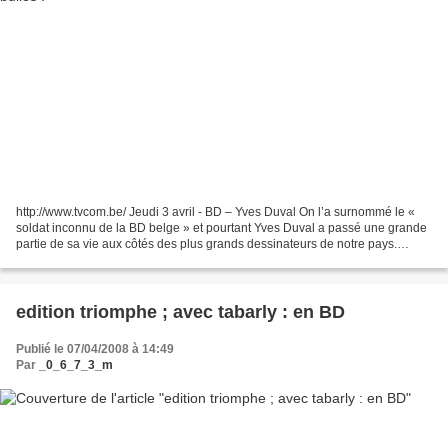
http://www.tvcom.be/ Jeudi 3 avril - BD – Yves Duval On l’a surnommé le «
soldat inconnu de la BD belge » et pourtant Yves Duval a passé une grande
partie de sa vie aux côtés des plus grands dessinateurs de notre pays.
Hergé, De Moor, Graton entre autres,...
edition triomphe ; avec tabarly : en BD
Publié le 07/04/2008 à 14:49
Par
_0_6_7_3_m