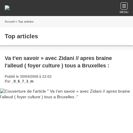
MENU
Accueil
» Top articles
Top articles
Va t’en savoir » avec Zidani // apres braine
l'alleud ( foyer culture ) tous a Bruxelles :
Publié le 30/04/2008 à 22:02
Par
_0_6_7_3_m