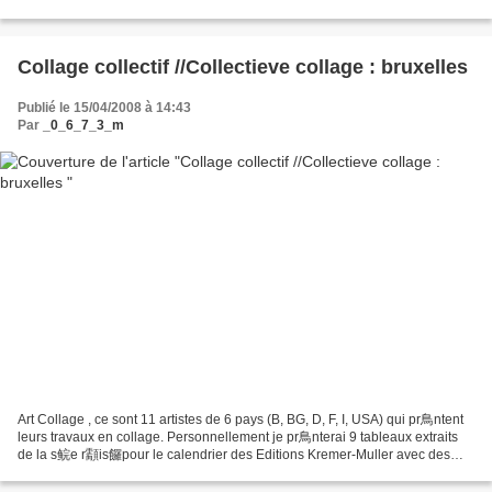
rêvé devenir dessinateur de bande...
Collage collectif //Collectieve collage : bruxelles
Publié le 15/04/2008 à 14:43
Par
_0_6_7_3_m
Art Collage , ce sont 11 artistes de 6 pays (B, BG, D, F, I, USA) qui pr鳥ntent
leurs travaux en collage. Personnellement je pr鳥nterai 9 tableaux extraits
de la s鲩e r顬is饠pour le calendrier des Editions Kremer-Muller avec des
paysages du Grand Duch鮼/SPAN>...