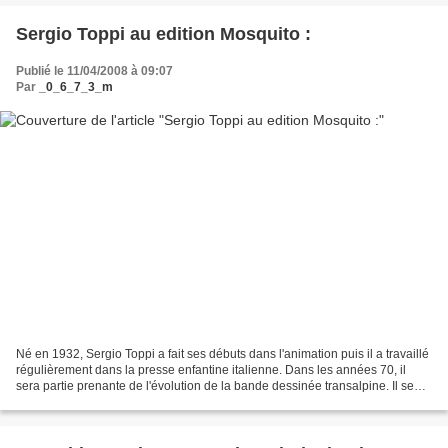
Sergio Toppi au edition Mosquito :
Publié le 11/04/2008 à 09:07
Par
_0_6_7_3_m
Né en 1932, Sergio Toppi a fait ses débuts dans l'animation puis il a travaillé
régulièrement dans la presse enfantine italienne. Dans les années 70, il
sera partie prenante de l'évolution de la bande dessinée transalpine. Il se
fera particulièrement...