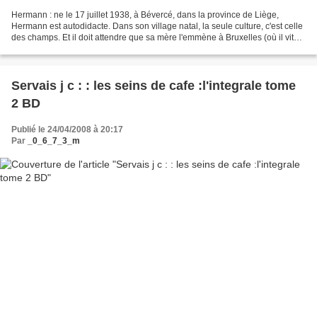
Hermann : ne le 17 juillet 1938, à Bévercé, dans la province de Liège,
Hermann est autodidacte. Dans son village natal, la seule culture, c'est celle
des champs. Et il doit attendre que sa mère l'emmène à Bruxelles (où il vit
encore aujourd'hui) pour...
Servais j c : : les seins de cafe :l'integrale tome
2 BD
Publié le 24/04/2008 à 20:17
Par
_0_6_7_3_m