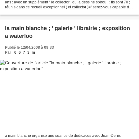
ans : avec un supplément '' le collector : qui a dessiné spirou ; : ils sont 70 ;
réunis dans ce recueil exceptionnel ( et collector )=" serez-vous capable de
retrouver les...
la main blanche ; ' galerie ' librairie ; exposition
a waterloo
Publié le 12/04/2008 à 09:33
Par
_0_6_7_3_m
a main blanche organise une séance de dédicaces avec Jean-Denis