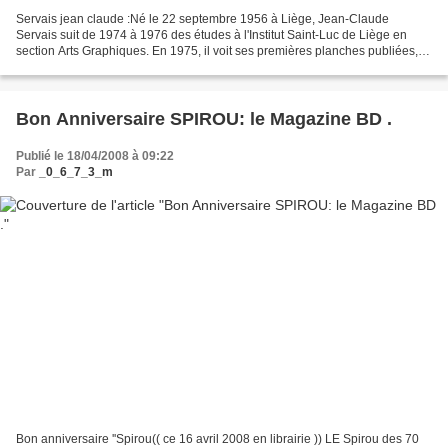
Servais jean claude :Né le 22 septembre 1956 à Liège, Jean-Claude
Servais suit de 1974 à 1976 des études à l'Institut Saint-Luc de Liège en
section Arts Graphiques. En 1975, il voit ses premières planches publiées,
sous le pseudonyme de Jicé, dans la...
Bon Anniversaire SPIROU: le Magazine BD .
Publié le 18/04/2008 à 09:22
Par
_0_6_7_3_m
Bon anniversaire ''Spirou(( ce 16 avril 2008 en librairie )) LE Spirou des 70