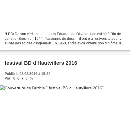
*LEO/ De son véritable nom Luis Eduardo de Oliveira, Leo est né à Rio de
Janeiro (Brésil) en 1944. Passionné de dessin, il entre à l'université pour y
suivre des études d'ingénieur. En 1968, après avoir obtenu son diplôme, il
milite activement au sein...
festival BD d'Hautvillers 2016
Publié le 08/02/2016 à 15:29
Par
_0_6_7_3_m