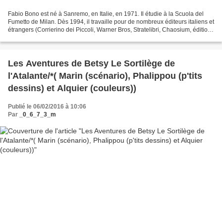
Fabio Bono est né à Sanremo, en Italie, en 1971. Il étudie à la Scuola del
Fumetto de Milan. Dès 1994, il travaille pour de nombreux éditeurs italiens et
étrangers (Corrierino dei Piccoli, Warner Bros, Stratelibri, Chaosium, éditions
Piemme). En 2000,...
Les Aventures de Betsy Le Sortilège de
l'Atalante/*( Marin (scénario), Phalippou (p'tits
dessins) et Alquier (couleurs))
Publié le 06/02/2016 à 10:06
Par
_0_6_7_3_m