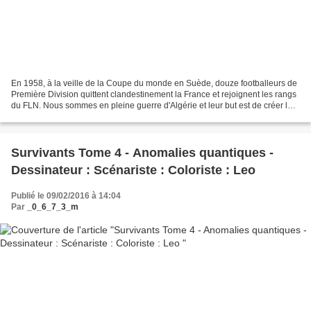
En 1958, à la veille de la Coupe du monde en Suède, douze footballeurs de
Première Division quittent clandestinement la France et rejoignent les rangs
du FLN. Nous sommes en pleine guerre d'Algérie et leur but est de créer la
première équipe nationale...
Survivants Tome 4 - Anomalies quantiques -
Dessinateur : Scénariste : Coloriste : Leo
Publié le 09/02/2016 à 14:04
Par
_0_6_7_3_m