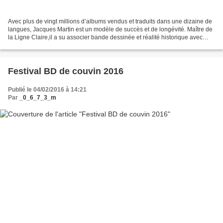
Avec plus de vingt millions d’albums vendus et traduits dans une dizaine de
langues, Jacques Martin est un modèle de succès et de longévité. Maître de
la Ligne Claire,il a su associer bande dessinée et réalité historique avec
brio. À travers les épopées...
Festival BD de couvin 2016
Publié le 04/02/2016 à 14:21
Par
_0_6_7_3_m