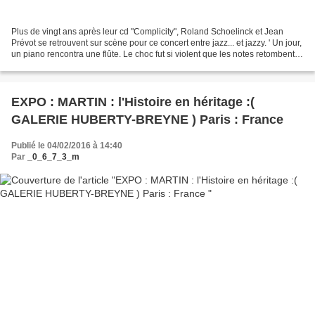
Plus de vingt ans après leur cd "Complicity", Roland Schoelinck et Jean
Prévot se retrouvent sur scène pour ce concert entre jazz... et jazzy. ' Un jour,
un piano rencontra une flûte. Le choc fut si violent que les notes retombent
encore......et le piano...
EXPO : MARTIN : l'Histoire en héritage :(
GALERIE HUBERTY-BREYNE ) Paris : France
Publié le 04/02/2016 à 14:40
Par
_0_6_7_3_m