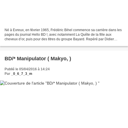
Né à Evreux, en février 1965, Frédéric Bihel commence sa carrière dans les
pages du journal Hello BD !, avec notamment La Quête de la fille aux
cheveux d’or, puis pour des titres du groupe Bayard. Repéré par Didier
Convard, il poursuit avec lui la série...
BD/* Manipulator ( Makyo, )
Publié le 05/04/2016 à 14:24
Par
_0_6_7_3_m