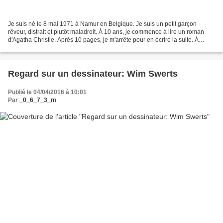
Je suis né le 8 mai 1971 à Namur en Belgique. Je suis un petit garçon
rêveur, distrait et plutôt maladroit. À 10 ans, je commence à lire un roman
d'Agatha Christie. Après 10 pages, je m'arrête pour en écrire la suite. À
l'adolescence, j'adore acheter...
Regard sur un dessinateur: Wim Swerts
Publié le 04/04/2016 à 10:01
Par
_0_6_7_3_m