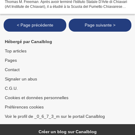
Thomas M. Freeman. Après avoir terminé l'Istituto Statale D'Arte di Chiavari
(Art Institute de Chiavari), il a étudié à la Scuola del Fumetto Chiavarese
(École de bandes dessinées...
< Page précédente
Page suivante >
Hébergé par Canalblog
Top articles
Pages
Contact
Signaler un abus
C.G.U.
Cookies et données personnelles
Préférences cookies
Voir le profil de _0_6_7_3_m sur le portail Canalblog
Créer un blog sur Canalblog