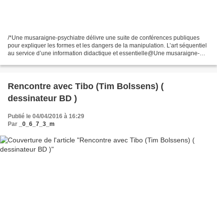
/*Une musaraigne-psychiatre délivre une suite de conférences publiques
pour expliquer les formes et les dangers de la manipulation. L’art séquentiel
au service d’une information didactique et essentielle@Une musaraigne-
psychiatre délivre une suite de...
Rencontre avec Tibo (Tim Bolssens) (
dessinateur BD )
Publié le 04/04/2016 à 16:29
Par
_0_6_7_3_m