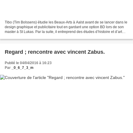
Tibo (Tim Bolssens) étudie les Beaux-Arts à Aalst avant de se lancer dans le
design graphique et publicitaire tout en gardant une option BD lors de son
master à St Lukas. Par la suite, il entreprend des études d’histoire et d’art
pour devenir professeur....
Regard ; rencontre avec vincent Zabus.
Publié le 04/04/2016 à 16:23
Par
_0_6_7_3_m