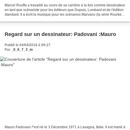
Marcel Rouffa a travaillé au cours de sa carrière à la fois comme dessinateur
en tant que scénariste pour les éditeurs que Dupuis, Lombard et de l'édition
standard. Il a écrit la musique pour les scénarios Marvano (la série Rourke
chez Dupuis), Jeff Broeckx...
Regard sur un dessinateur: Padovani :Mauro
Publié le 04/04/2016 à 09:27
Par
_0_6_7_3_m
Mauro Padovani /*est né le 3 Décembre 1971 à Lavagna, Italie. Il est marié à