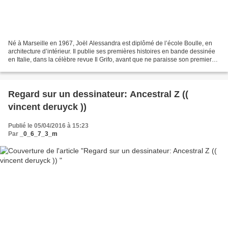
Né à Marseille en 1967, Joël Alessandra est diplômé de l’école Boulle, en
architecture d’intérieur. Il publie ses premières histoires en bande dessinée
en Italie, dans la célèbre revue Il Grifo, avant que ne paraisse son premier
album, Fikrie (La Boîte...
Regard sur un dessinateur: Ancestral Z ((
vincent deruyck ))
Publié le 05/04/2016 à 15:23
Par
_0_6_7_3_m