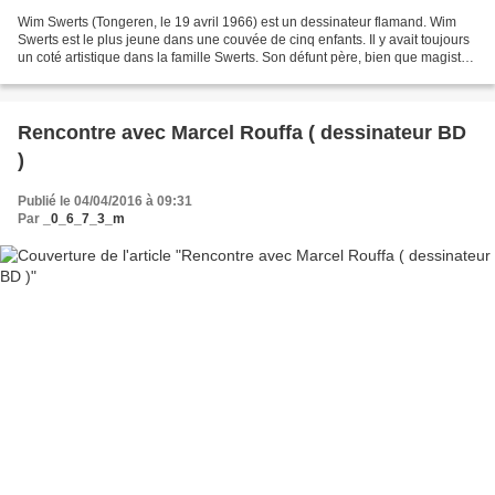
Wim Swerts (Tongeren, le 19 avril 1966) est un dessinateur flamand. Wim
Swerts est le plus jeune dans une couvée de cinq enfants. Il y avait toujours
un coté artistique dans la famille Swerts. Son défunt père, bien que magistrat
de profession, passait...
Rencontre avec Marcel Rouffa ( dessinateur BD
)
Publié le 04/04/2016 à 09:31
Par
_0_6_7_3_m