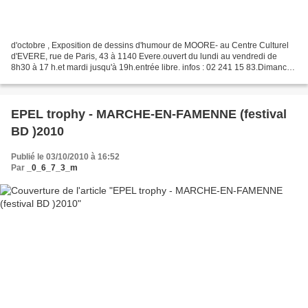
d'octobre , Exposition de dessins d'humour de MOORE- au Centre Culturel
d'EVERE, rue de Paris, 43 à 1140 Evere.ouvert du lundi au vendredi de
8h30 à 17 h.et mardi jusqu'à 19h.entrée libre. infos : 02 241 15 83.Dimanche
17, OPEN SUNDAY de 10 h. à 18 h.Cordiale...
EPEL trophy - MARCHE-EN-FAMENNE (festival
BD )2010
Publié le 03/10/2010 à 16:52
Par
_0_6_7_3_m