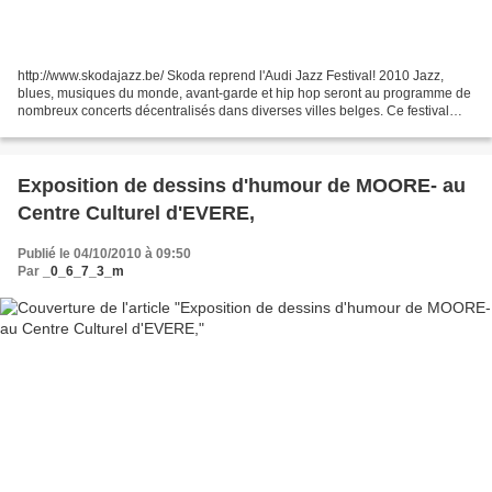
http://www.skodajazz.be/ Skoda reprend l'Audi Jazz Festival! 2010 Jazz,
blues, musiques du monde, avant-garde et hip hop seront au programme de
nombreux concerts décentralisés dans diverses villes belges. Ce festival
accueillera de nombreuses grandes...
Exposition de dessins d'humour de MOORE- au
Centre Culturel d'EVERE,
Publié le 04/10/2010 à 09:50
Par
_0_6_7_3_m