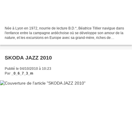
Née à Lyon en 1972, nourrie de lecture B.D.*, Béatrice Tillier navigue dans
l'enfance entre la campagne ardéchoise où se développe son amour de la
nature, et les excursions en Europe avec sa grand-mère, riches de
découvertes architecturales et artistiques...
SKODA JAZZ 2010
Publié le 04/10/2010 à 10:23
Par
_0_6_7_3_m