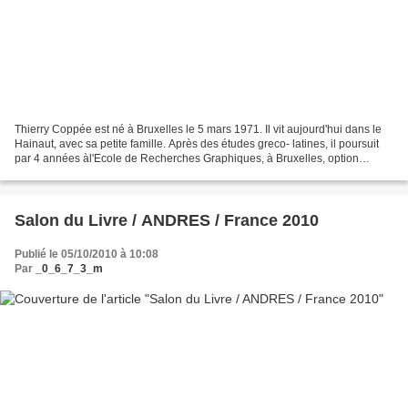
Thierry Coppée est né à Bruxelles le 5 mars 1971. Il vit aujourd'hui dans le
Hainaut, avec sa petite famille. Après des études greco- latines, il poursuit
par 4 années àl'Ecole de Recherches Graphiques, à Bruxelles, option
Illustration. Ne se sentant...
Salon du Livre / ANDRES / France 2010
Publié le 05/10/2010 à 10:08
Par
_0_6_7_3_m