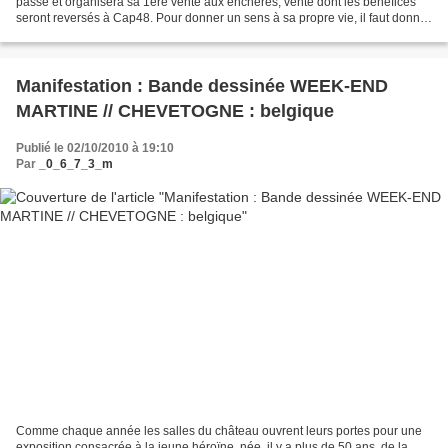
passé et organisera sa 1ère vente aux enchères, vente dont les bénéfices
seront reversés à Cap48. Pour donner un sens à sa propre vie, il faut donner
un sens à celles des autres...
Manifestation : Bande dessinée WEEK-END
MARTINE // CHEVETOGNE : belgique
Publié le 02/10/2010 à 19:10
Par
_0_6_7_3_m
Comme chaque année les salles du château ouvrent leurs portes pour une
exposition consacrée à la jeune héroïne, née, il y a plus de 50 ans, de la