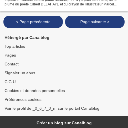
plume du poète Gilbert DELAHAYE et du crayon de l'illustrateur Marcel
MARLIER.* C'est toujours avec le même...
< Page précédente
Page suivante >
Hébergé par Canalblog
Top articles
Pages
Contact
Signaler un abus
C.G.U.
Cookies et données personnelles
Préférences cookies
Voir le profil de _0_6_7_3_m sur le portail Canalblog
Créer un blog sur Canalblog