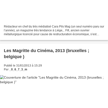
Rédacteur en chef du très médiatisé Cara Pils Mag (un seul numéro paru sur
l’année), un magazine très tendance à Liège,.. Fifi, ancien ouvrier
métallurgique licencié pour cause de restructuration économique, s’est
réorienté vers un marché plus porteur,...
Les Magritte du Cinéma, 2013 (bruxelles ;
belgique )
Publié le 31/01/2013 à 15:29
Par
_0_6_7_3_m