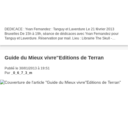
DEDICACE : Yvan Fernandez : Tanguy et Laverdure Le 21 février 2013
Bruxelles De 15h à 19h, séance de dédicaces avec Yvan Fernandez pour
Tanguy et Laverdure. Réservation par mail. Lieu : Librairie The Skull -
Chaussée de Waterloo 336 - 1060 Bruxelles Téléphone...
Guide du Mieux vivre"Editions de Terran
Publié le 30/01/2013 à 19:51
Par
_0_6_7_3_m