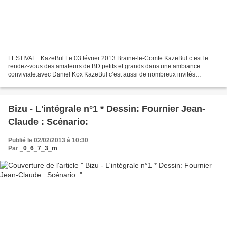
FESTIVAL : KazeBul Le 03 février 2013 Braine-le-Comte KazeBul c’est le
rendez-vous des amateurs de BD petits et grands dans une ambiance
conviviale.avec Daniel Kox KazeBul c’est aussi de nombreux invités
prestigieux. Les invités:Raoul Cauvin Benjamin...
Bizu - L'intégrale n°1 * Dessin: Fournier Jean-
Claude : Scénario:
Publié le 02/02/2013 à 10:30
Par
_0_6_7_3_m