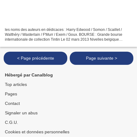
les noms des auteurs en dédicaces : Harry Edwood / Somon / Scaillet /
Walthéry / Wasterlain / F'Murr / Exem / Goux. BOURSE : Grande bourse
internationale de collection Tintin Le 02 mars 2013 Nivelles belgique
Grande Bourse Internationale de Collection...
< Page précédente
Page suivante >
Hébergé par Canalblog
Top articles
Pages
Contact
Signaler un abus
C.G.U.
Cookies et données personnelles