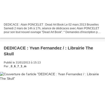
DEDICACE : Alain PONCELET : Dead Art Book Le 02 mars 2013 Bruxelles
Samedi 2 mars de 14h à 17h, séance de dédicaces avec Alain PONCELET
pour son tout nouvel ouvrage "Dead Art Book". * Demandes d'inscription par
e-mail uniquement * Retrouvez la suite de...
DEDICACE : Yvan Fernandez / : Librairie The
Skull
Publié le 31/01/2013 à 15:13
Par
_0_6_7_3_m