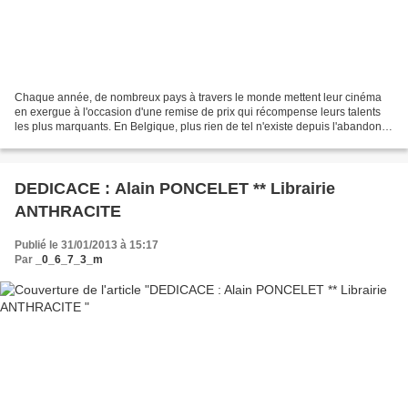
Chaque année, de nombreux pays à travers le monde mettent leur cinéma
en exergue à l'occasion d'une remise de prix qui récompense leurs talents
les plus marquants. En Belgique, plus rien de tel n'existe depuis l'abandon
des Prix Joseph Plateau en 2007....
DEDICACE : Alain PONCELET ** Librairie
ANTHRACITE
Publié le 31/01/2013 à 15:17
Par
_0_6_7_3_m