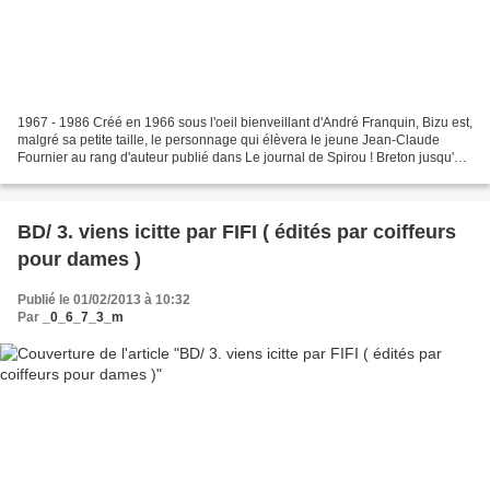
1967 - 1986 Créé en 1966 sous l'oeil bienveillant d'André Franquin, Bizu est,
malgré sa petite taille, le personnage qui élèvera le jeune Jean-Claude
Fournier au rang d'auteur publié dans Le journal de Spirou ! Breton jusqu'au
bout des orteils, c'est...
BD/ 3. viens icitte par FIFI ( édités par coiffeurs
pour dames )
Publié le 01/02/2013 à 10:32
Par
_0_6_7_3_m