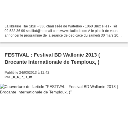
La librairie The Skull - 336 chau ssée de Waterloo - 1060 Brux elles - Tél
02.538.36.99 skullbd@hotmail.com www.skullbd.com A le plaisir de vous
annoncer le programme de la séance de dédicace du samedi 30 mars 2013
de 14h30 à 19h00. 1° LES "JOUVRAY" le...
FESTIVAL : Festival BD Wallonie 2013 (
Brocante Internationale de Temploux, )
Publié le 24/03/2013 à 11:42
Par
_0_6_7_3_m