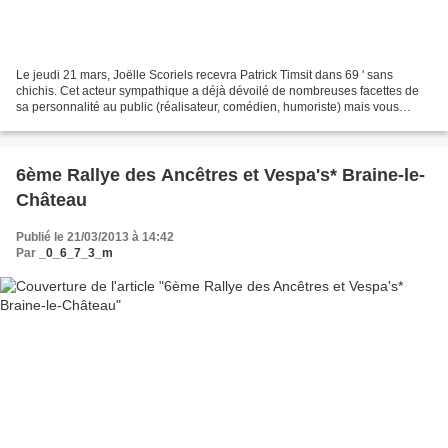
Le jeudi 21 mars, Joëlle Scoriels recevra Patrick Timsit dans 69 ' sans
chichis. Cet acteur sympathique a déjà dévoilé de nombreuses facettes de
sa personnalité au public (réalisateur, comédien, humoriste) mais vous
n'êtes pas au bout de vos surprises....
6ème Rallye des Ancêtres et Vespa's* Braine-le-
Château
Publié le 21/03/2013 à 14:42
Par
_0_6_7_3_m