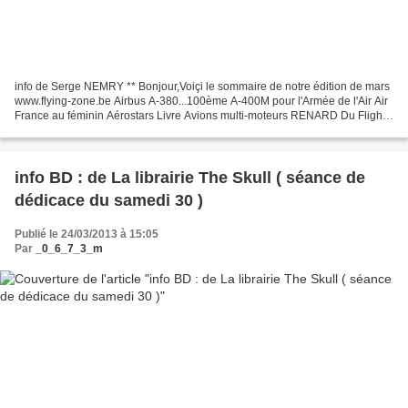
info de Serge NEMRY ** Bonjour,Voiçi le sommaire de notre édition de mars
www.flying-zone.be Airbus A-380...100ème A-400M pour l'Armée de l'Air Air
France au féminin Aérostars Livre Avions multi-moteurs RENARD Du Flight
B à l'OCU correctif Open Campus...
info BD : de La librairie The Skull ( séance de
dédicace du samedi 30 )
Publié le 24/03/2013 à 15:05
Par
_0_6_7_3_m