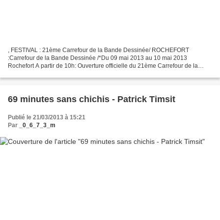
, FESTIVAL : 21ème Carrefour de la Bande Dessinée/ ROCHEFORT
:Carrefour de la Bande Dessinée /*Du 09 mai 2013 au 10 mai 2013
Rochefort A partir de 10h: Ouverture officielle du 21ème Carrefour de la
Bande Dessinée Brocante de BD. Toute la journée: présence...
69 minutes sans chichis - Patrick Timsit
Publié le 21/03/2013 à 15:21
Par
_0_6_7_3_m