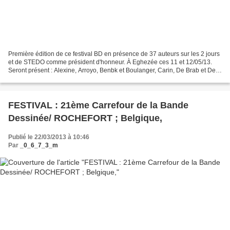
Première édition de ce festival BD en présence de 37 auteurs sur les 2 jours
et de STEDO comme président d'honneur. À Eghezée ces 11 et 12/05/13.
Seront présent : Alexine, Arroyo, Benbk et Boulanger, Carin, De Brab et De
Gieter, Dreze, Duchêne et Goepfert,...
FESTIVAL : 21ème Carrefour de la Bande
Dessinée/ ROCHEFORT ; Belgique,
Publié le 22/03/2013 à 10:46
Par
_0_6_7_3_m