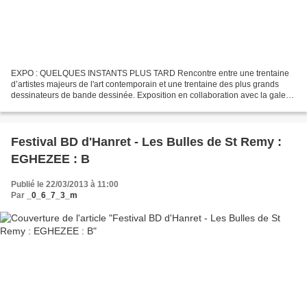
EXPO : QUELQUES INSTANTS PLUS TARD Rencontre entre une trentaine
d’artistes majeurs de l'art contemporain et une trentaine des plus grands
dessinateurs de bande dessinée. Exposition en collaboration avec la galerie
Petits Papiers.Au Centre d'art de Rouge...
Festival BD d'Hanret - Les Bulles de St Remy :
EGHEZEE : B
Publié le 22/03/2013 à 11:00
Par
_0_6_7_3_m