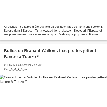
A l'occasion de la première publication des aventures de Tania chez Joker, L
Europe dans l Espace - Tania www.editions-joker.com Découvrir l’Espace et
ses phénomènes d’une manière ludique, c’est ce que propose ici Pierre-
Emmanuel Paulis, l’auteur de Tania......
Bulles en Brabant Wallon : Les pirates jettent
l’ancre à Tubize *
Publié le 22/03/2013 à 14:47
Par
_0_6_7_3_m