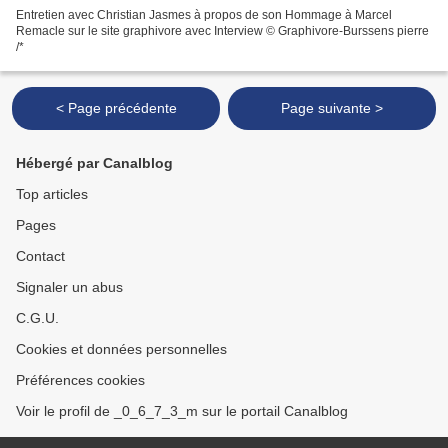
Entretien avec Christian Jasmes à propos de son Hommage à Marcel
Remacle sur le site graphivore avec Interview © Graphivore-Burssens pierre
/*
< Page précédente
Page suivante >
Hébergé par Canalblog
Top articles
Pages
Contact
Signaler un abus
C.G.U.
Cookies et données personnelles
Préférences cookies
Voir le profil de _0_6_7_3_m sur le portail Canalblog