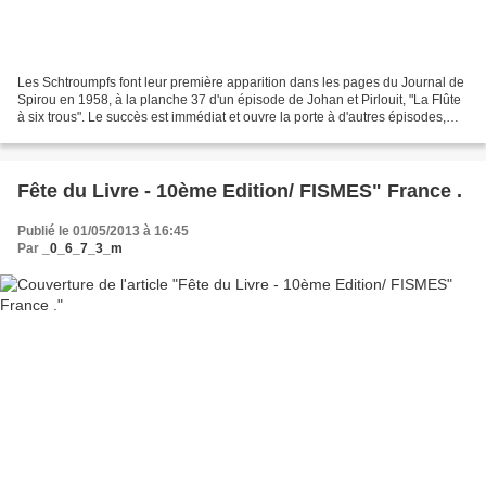
Les Schtroumpfs font leur première apparition dans les pages du Journal de
Spirou en 1958, à la planche 37 d'un épisode de Johan et Pirlouit, "La Flûte
à six trous". Le succès est immédiat et ouvre la porte à d'autres épisodes,
cette fois entièrement...
Fête du Livre - 10ème Edition/ FISMES" France .
Publié le 01/05/2013 à 16:45
Par
_0_6_7_3_m