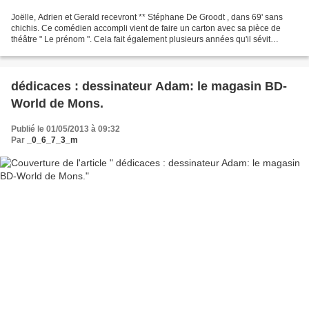
Joëlle, Adrien et Gerald recevront ** Stéphane De Groodt , dans 69' sans
chichis. Ce comédien accompli vient de faire un carton avec sa pièce de
théâtre " Le prénom ". Cela fait également plusieurs années qu'il sévit
comme humoriste. Bref, il fait partie...
dédicaces : dessinateur Adam: le magasin BD-
World de Mons.
Publié le 01/05/2013 à 09:32
Par
_0_6_7_3_m