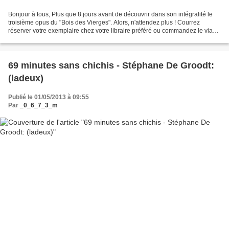
Bonjour à tous, Plus que 8 jours avant de découvrir dans son intégralité le
troisième opus du "Bois des Vierges". Alors, n'attendez plus ! Courrez
réserver votre exemplaire chez votre libraire préféré ou commandez le via
ma boutique en ligne ici : http://beatricetillier.blogspot.com/p/boutique-en-
ligne.html...
69 minutes sans chichis - Stéphane De Groodt:
(ladeux)
Publié le 01/05/2013 à 09:55
Par
_0_6_7_3_m