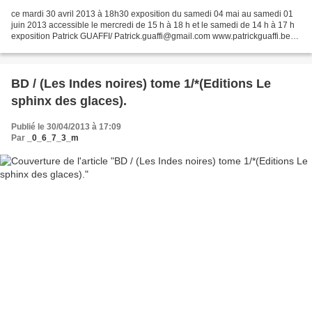
ce mardi 30 avril 2013 à 18h30 exposition du samedi 04 mai au samedi 01
juin 2013 accessible le mercredi de 15 h à 18 h et le samedi de 14 h à 17 h
exposition Patrick GUAFFI/ Patrick.guaffi@gmail.com www.patrickguaffi.be
"re"construction vernissage le...
BD / (Les Indes noires) tome 1/*(Editions Le
sphinx des glaces).
Publié le 30/04/2013 à 17:09
Par
_0_6_7_3_m