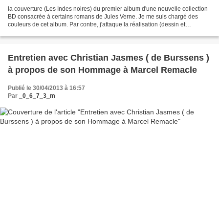
la couverture (Les Indes noires) du premier album d'une nouvelle collection
BD consacrée à certains romans de Jules Verne. Je me suis chargé des
couleurs de cet album. Par contre, j'attaque la réalisation (dessin et
couleurs) du deuxième volume : Le phare...
Entretien avec Christian Jasmes ( de Burssens )
à propos de son Hommage à Marcel Remacle
Publié le 30/04/2013 à 16:57
Par
_0_6_7_3_m