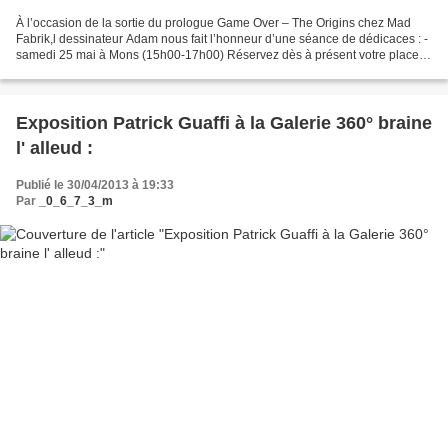
À l’occasion de la sortie du prologue Game Over – The Origins chez Mad
Fabrik,l dessinateur Adam nous fait l’honneur d’une séance de dédicaces : -
samedi 25 mai à Mons (15h00-17h00) Réservez dès à présent votre place
en prenant directement contact avec...
Exposition Patrick Guaffi à la Galerie 360° braine
l' alleud :
Publié le 30/04/2013 à 19:33
Par
_0_6_7_3_m