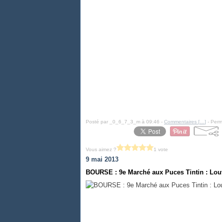
Posté par _0_6_7_3_m à 09:46 -
Commentaires [
…
]
- Perm
Vous aimez ?
1 vote
9 mai 2013
BOURSE : 9e Marché aux Puces Tintin : Lou