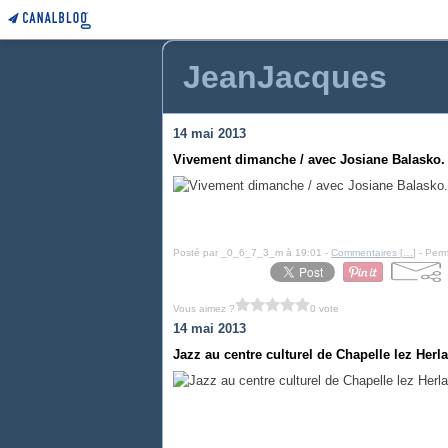
JeanJacques
14 mai 2013
Vivement dimanche / avec Josiane Balasko.
Posté par _0_6_7_3_m à 19:01 -
Commentaires [
…
]
- Perm
Vous aimez ?
0 vote
14 mai 2013
Jazz au centre culturel de Chapelle lez Herl