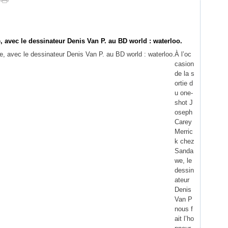
avec le dessinateur Denis Van P. au BD world : waterloo.
À l’oc
casion
de la s
ortie d
u one-
shot J
oseph
Carey
Merric
k chez
Sanda
we, le
dessin
ateur
Denis
Van P
nous f
ait l’ho