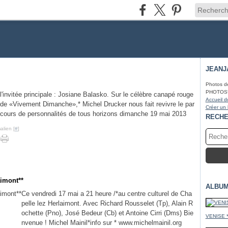
JEANJ
Photos d
PHOTOS* fa
l'invitée principale : Josiane Balasko. Sur le célèbre canapé rouge
Accueil d
de «Vivement Dimanche»,* Michel Drucker nous fait revivre le par
Créer un
cours de personnalités de tous horizons dimanche 19 mai 2013
RECH
alien [
#
]
aimont**
ALBUM
Ce vendredi 17 mai a 21 heure /*au centre culturel de Cha
pelle lez Herlaimont. Avec Richard Rousselet (Tp), Alain R
ochette (Pno), José Bedeur (Cb) et Antoine Cirri (Dms) Bie
VENISE 
nvenue ! Michel Mainil*info sur * www.michelmainil.org