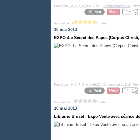
Posté par _0_6_7_3_m à 17:48 -
Commentaires [
…
]
- Perm
Vous aimez ?
1 vote
10 mai 2013
EXPO :Le Secret des Papes (Corpus Christi
Posté par _0_6_7_3_m à 09:59 -
Commentaires [
…
]
- Perm
Vous aimez ?
0 vote
10 mai 2013
Librairie Brüsel : Expo-Vente avec séance de