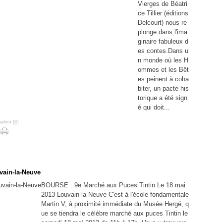
Vierges de Béatri
ce Tillier (éditions
Delcourt) nous re
plonge dans l'ima
ginaire fabuleux d
es contes.Dans u
n monde où les H
ommes et les Bêt
es peinent à coha
biter, un pacte his
torique a été sign
é qui doit...
alien [
#
]
vain-la-Neuve
BOURSE : 9e Marché aux Puces Tintin Le 18 mai
2013 Louvain-la-Neuve C'est à l'école fondamentale
Martin V, à proximité immédiate du Musée Hergé, q
ue se tiendra le célèbre marché aux puces Tintin le