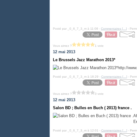
Posté par _0_6_7_3_m à 11:08 -
Commentaires [
…
]
- Perma
Vous aimez ?
1 vote
12 mai 2013
Le Brussels Jazz Marathon 2013*
http://www
Posté par _0_6_7_3_m à 18:29 -
Commentaires [
…
]
- Perm
Vous aimez ?
0 vote
12 mai 2013
Salon BD ; Bulles en Buch ( 2013) france .
Af
E
Posté par _0_6_7_3_m à 12:01 -
Commentaires [
…
]
- Perm