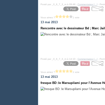
Posté par _0_6_7_3_m à 09:48 -
Commentaires [
…
]
- Perm
Vous aimez ?
1 vote
13 mai 2013
Rencontre avec le dessinateur Bd ; Marc Jail
Posté par _0_6_7_3_m à 14:10 -
Commentaires [
…
]
- Perm
Vous aimez ?
1 vote
13 mai 2013
fresque BD :le Marsupilami pour l’Avenue Ho