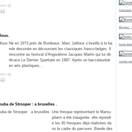
alien [
#
]
Carnaval
Bruges ''
loux.
Né en 1973 près de Bordeaux, Marc Jailloux s’éveille à la ba
toots thi
nde dessinée en découvrant les classiques franco-belges. Il
rencontre au festival d’Angoulême Jacques Martin qui lui dé
dicace Le Dernier Spartiate en 1987. Après un baccalauréat
centre sp
en arts plastiques,...
alien [
#
]
uba de Strooper : a bruxelles .
Une fresque représentant le Marsu
pilami a été inaugurée: elle rejoindr
e les 45 fresques déjà réalisées da
ns le cadre du parcours ;Bande des