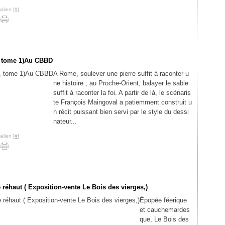
alien [
#
]
, tome 1)Au CBBD
A Rome, soulever une pierre suffit à raconter u
ne histoire ; au Proche-Orient, balayer le sable
suffit à raconter la foi. A partir de là, le scénaris
te François Maingoval a patiemment construit u
n récit puissant bien servi par le style du dessi
nateur...
alien [
#
]
 réhaut ( Exposition-vente Le Bois des vierges,)
Épopée féerique
et cauchemardes
que, Le Bois des