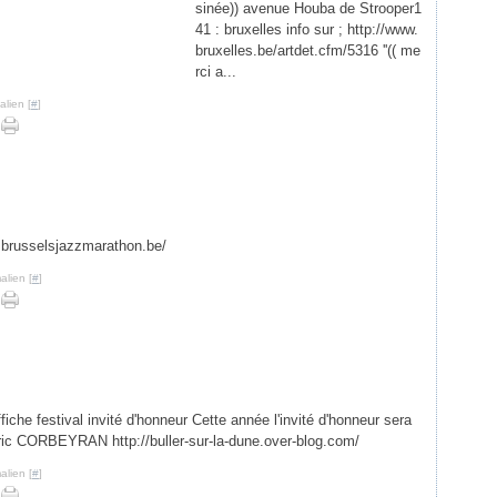
sinée)) avenue Houba de Strooper1
41 : bruxelles info sur ; http://www.
bruxelles.be/artdet.cfm/5316 ''(( me
rci a...
lien [
#
]
.brusselsjazzmarathon.be/
alien [
#
]
fiche festival invité d'honneur Cette année l'invité d'honneur sera
ric CORBEYRAN http://buller-sur-la-dune.over-blog.com/
alien [
#
]