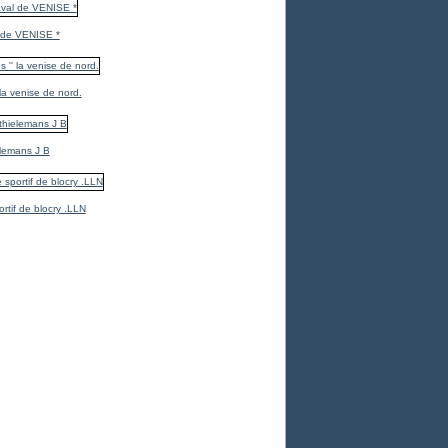
 de VENISE *
 la venise de nord.
elemans J B
ortif de blocry .LLN