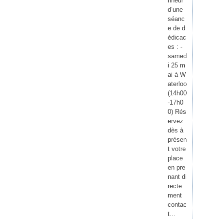
nneur
d’une
séanc
e de d
édicac
es : -
samed
i 25 m
ai à W
aterloo
(14h00
-17h0
0) Rés
ervez
dès à
présen
t votre
place
en pre
nant di
recte
ment
contac
t...