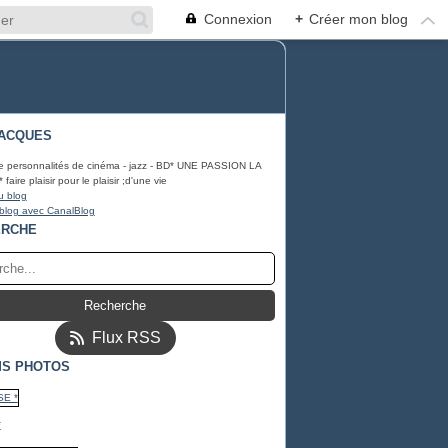
Connexion
+
Créer mon blog
ACQUES
e personnalités de cinéma - jazz - BD* UNE PASSION LA
ire plaisir pour le plaisir ;d'une vie
u blog
 blog avec CanalBlog
ERCHE
Flux RSS
S PHOTOS
*