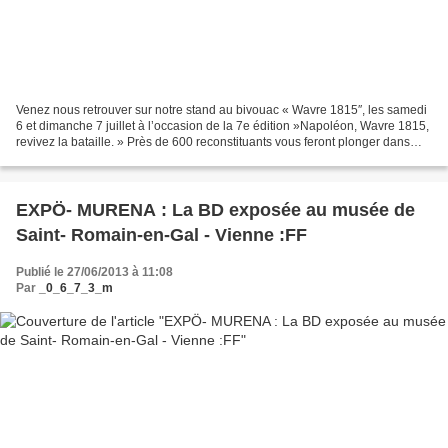
Venez nous retrouver sur notre stand au bivouac « Wavre 1815″, les samedi
6 et dimanche 7 juillet à l’occasion de la 7e édition »Napoléon, Wavre 1815,
revivez la bataille. » Près de 600 reconstituants vous feront plonger dans
l’atmosphère napoléonienne...
EXPÖ- MURENA : La BD exposée au musée de
Saint- Romain-en-Gal - Vienne :FF
Publié le 27/06/2013 à 11:08
Par
_0_6_7_3_m