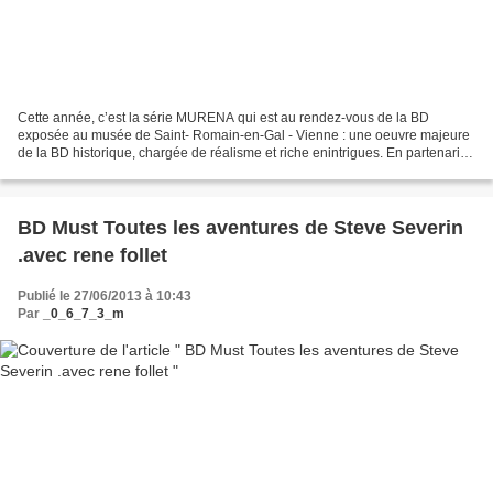
Cette année, c’est la série MURENA qui est au rendez-vous de la BD
exposée au musée de Saint- Romain-en-Gal - Vienne : une oeuvre majeure
de la BD historique, chargée de réalisme et riche enintrigues. En partenariat
avec les Editions Dargaud et Lyon bd...
BD Must Toutes les aventures de Steve Severin
.avec rene follet
Publié le 27/06/2013 à 10:43
Par
_0_6_7_3_m