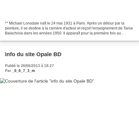
** Michael Lonsdale naît le 24 mai 1931 à Paris. Après un détour par la
peinture, il se destine à la carrière d'acteur et reçoit l'enseignement de Tania
Balachova dans les années 1950. Il apparaît pour la première fois au
cinéma en 1956 dans "C'est arrivé...
info du site Opale BD
Publié le 26/06/2013 à 18:27
Par
_0_6_7_3_m