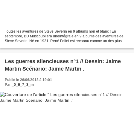
Toutes les aventures de Steve Severin en 9 albums noir et blanc ! En
septembre, BD Must publiera uneintégrale en 9 albums des aventures de
Steve Severin. Né en 1931, René Follet est reconnu comme un des plus
grands dessinateurs réalistes, à l’instar de...
Les guerres silencieuses n°1 // Dessin: Jaime
Martin Scénario: Jaime Martin .
Publié le 26/06/2013 à 19:01
Par
_0_6_7_3_m