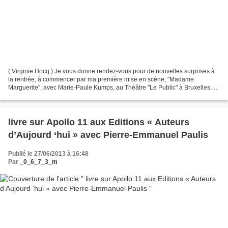
( Virginie Hocq ) Je vous donne rendez-vous pour de nouvelles surprises à
la rentrée, à commencer par ma première mise en scène, "Madame
Marguerite", avec Marie-Paule Kumps, au Théâtre "Le Public" à Bruxelles.
****Sans oublier les sorties de "Vaugand"...
livre sur Apollo 11 aux Editions « Auteurs
d’Aujourd ‘hui » avec Pierre-Emmanuel Paulis
Publié le 27/06/2013 à 16:48
Par
_0_6_7_3_m