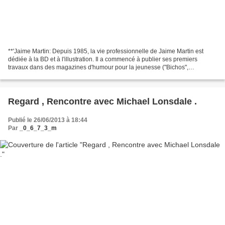
**'Jaime Martin: Depuis 1985, la vie professionnelle de Jaime Martin est
dédiée à la BD et à l'illustration. Il a commencé à publier ses premiers
travaux dans des magazines d'humour pour la jeunesse ("Bichos",
"Pulgarcito") mais aussi pour adultes ("Canibal",...
Regard , Rencontre avec Michael Lonsdale .
Publié le 26/06/2013 à 18:44
Par
_0_6_7_3_m