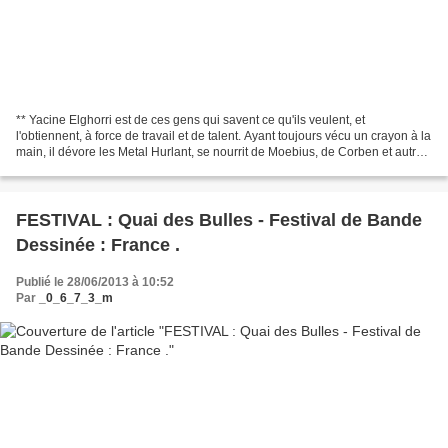
** Yacine Elghorri est de ces gens qui savent ce qu'ils veulent, et
l'obtiennent, à force de travail et de talent. Ayant toujours vécu un crayon à la
main, il dévore les Metal Hurlant, se nourrit de Moebius, de Corben et autres
Otomo. C'est pourtant par...
FESTIVAL : Quai des Bulles - Festival de Bande
Dessinée : France .
Publié le 28/06/2013 à 10:52
Par
_0_6_7_3_m