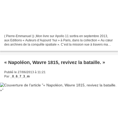
( Pierre-Emmanuel )) ,Mon livre sur Apollo 11 sortira en septembre 2013,
aux Editions « Auteurs d’Aujourd ‘hui » à Paris, dans la collection « Au cœur
des archives de la conquête spatiale ». C’est la mission vue à travers ma
passion, truffée d’anecdotes...
« Napoléon, Wavre 1815, revivez la bataille. »
Publié le 27/06/2013 à 11:21
Par
_0_6_7_3_m