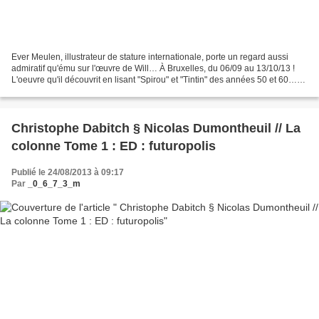
Ever Meulen, illustrateur de stature internationale, porte un regard aussi
admiratif qu'ému sur l'œuvre de Will… À Bruxelles, du 06/09 au 13/10/13 !
L'oeuvre qu'il découvrit en lisant "Spirou" et "Tintin" des années 50 et 60…
Une période durant laquelle...
Christophe Dabitch § Nicolas Dumontheuil // La
colonne Tome 1 : ED : futuropolis
Publié le 24/08/2013 à 09:17
Par
_0_6_7_3_m