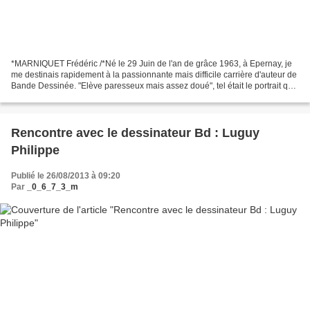
*MARNIQUET Frédéric /*Né le 29 Juin de l'an de grâce 1963, à Epernay, je
me destinais rapidement à la passionnante mais difficile carrière d'auteur de
Bande Dessinée. "Elève paresseux mais assez doué", tel était le portrait que
mes professeurs brossèrent...
Rencontre avec le dessinateur Bd : Luguy
Philippe
Publié le 26/08/2013 à 09:20
Par
_0_6_7_3_m