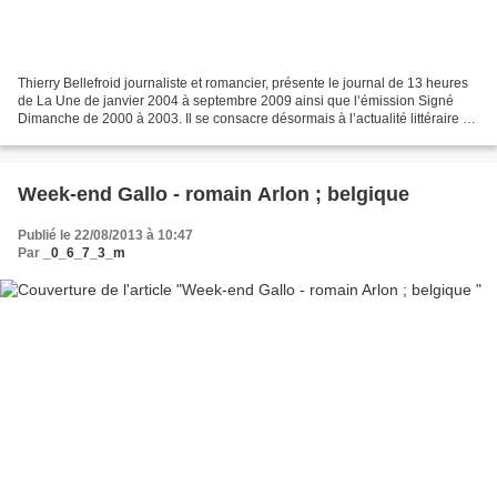
Thierry Bellefroid journaliste et romancier, présente le journal de 13 heures
de La Une de janvier 2004 à septembre 2009 ainsi que l’émission Signé
Dimanche de 2000 à 2003. Il se consacre désormais à l’actualité littéraire et
anime l'émission bimensuelle...
Week-end Gallo - romain Arlon ; belgique
Publié le 22/08/2013 à 10:47
Par
_0_6_7_3_m