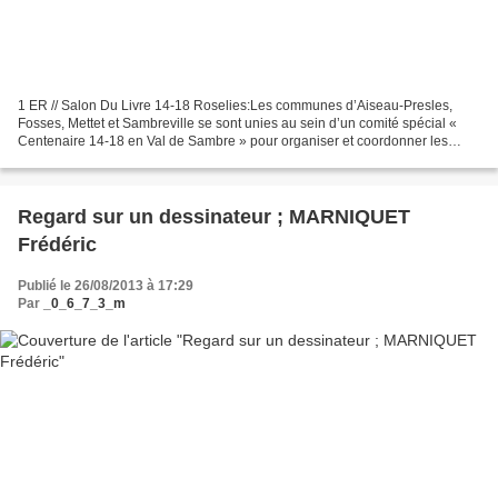
1 ER // Salon Du Livre 14-18 Roselies:Les communes d’Aiseau-Presles,
Fosses, Mettet et Sambreville se sont unies au sein d’un comité spécial «
Centenaire 14-18 en Val de Sambre » pour organiser et coordonner les
commémorations liées au centenaire des...
Regard sur un dessinateur ; MARNIQUET
Frédéric
Publié le 26/08/2013 à 17:29
Par
_0_6_7_3_m