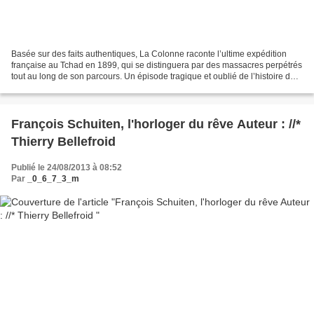
Basée sur des faits authentiques, La Colonne raconte l’ultime expédition
française au Tchad en 1899, qui se distinguera par des massacres perpétrés
tout au long de son parcours. Un épisode tragique et oublié de l’histoire des
colonies françaises, raconté...
François Schuiten, l'horloger du rêve Auteur : //*
Thierry Bellefroid
Publié le 24/08/2013 à 08:52
Par
_0_6_7_3_m