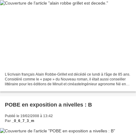
L'écrivain français Alain Robbe-Grillet est décédé ce lundi à l'âge de 85 ans.
Considéré comme le « pape » du Nouveau roman, il était aussi conseiller
littéraire pour les éditions de Minuit et cinéasteIngénieur agronome Né en
août 1922 à Brest (ouest),...
POBE en exposition a nivelles : B
Publié le 19/02/2008 à 13:42
Par
_0_6_7_3_m