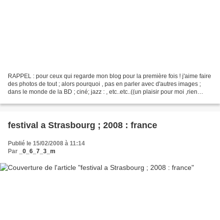
RAPPEL : pour ceux qui regarde mon blog pour la première fois ! j'aime faire
des photos de tout ; alors pourquoi , pas en parler avec d'autres images ;
dans le monde de la BD ; ciné; jazz : , etc..etc..((un plaisir pour moi ,rien
d'autre )) j'espère pour...
festival a Strasbourg ; 2008 : france
Publié le 15/02/2008 à 11:14
Par
_0_6_7_3_m