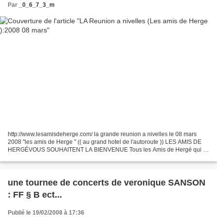
Par
_0_6_7_3_m
http://www.lesamisdeherge.com/ la grande reunion a nivelles le 08 mars
2008 ''les amis de Herge '' (( au grand hotel de l'autoroute )) LES AMIS DE
HERGÉVOUS SOUHAITENT LA BIENVENUE Tous les Amis de Hergé qui le
souhaitent se retrouvent lors de leur Assemblée...
une tournee de concerts de veronique SANSON
: FF § B ect...
Publié le 19/02/2008 à 17:36