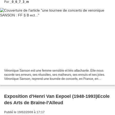
Par
_0_6_7_3_m
Véronique Sanson est une femme sensible et très attachante. Elle nous
raconte ses erreurs, ses réussites, ses malheurs, ses ennuis et ses joies.
Véronique Sanson, reprend une tournée de concerts, en France, en
Belgique, en Suisse, elle sera : le 7/02/2008...
Exposition d’Henri Van Eepoel (1948-1993)Ecole
des Arts de Braine-l’Alleud
Publié le 19/02/2008 à 17:17