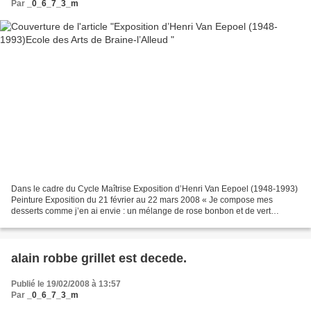
Par
_0_6_7_3_m
Dans le cadre du Cycle Maîtrise Exposition d’Henri Van Eepoel (1948-1993)
Peinture Exposition du 21 février au 22 mars 2008 « Je compose mes
desserts comme j’en ai envie : un mélange de rose bonbon et de vert
pomme. Je ne suis aucun régime car je manque...
alain robbe grillet est decede.
Publié le 19/02/2008 à 13:57
Par
_0_6_7_3_m