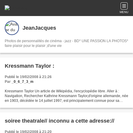
MENU
JeanJacques
Photos de personnalités de cinéma - jazz - BD* UNE PASSION LA PHOTOS*
faire plaisir pour le plaisir ;d'une vie
Kressmann Taylor :
Publié le 19/02/2008 à 21:26
Par
_0_6_7_3_m
Kressmann Taylor Un article de Wikipédia, l'encyclopédie libre. Aller à :
Navigation, Rechercher Kathrine Kressmann Taylor,d'origine allemande, née
en 1903, décédée le 14 juillet 1997, est principalement connue pour sa
nouvelle Inconnu à cette adresse...
soiree theatrale// inconnu a cette adresse://
Publié le 19/02/2008 à 21:20