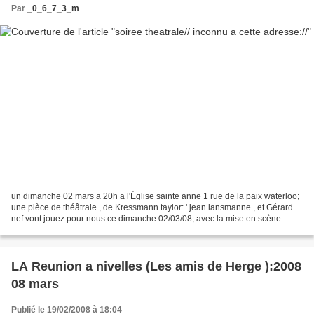
Par
_0_6_7_3_m
un dimanche 02 mars a 20h a l'Église sainte anne 1 rue de la paix waterloo;
une pièce de théâtrale , de Kressmann taylor: ' jean lansmanne , et Gérard
nef vont jouez pour nous ce dimanche 02/03/08; avec la mise en scène
d'anne L'hoir ; donc : allons voir...
LA Reunion a nivelles (Les amis de Herge ):2008
08 mars
Publié le 19/02/2008 à 18:04