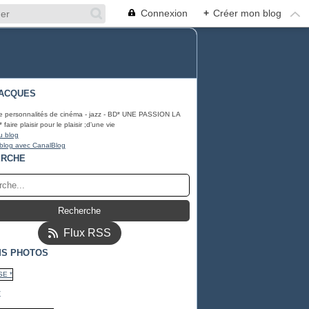
Connexion
+
Créer mon blog
ACQUES
e personnalités de cinéma - jazz - BD* UNE PASSION LA
ire plaisir pour le plaisir ;d'une vie
u blog
 blog avec CanalBlog
ERCHE
Flux RSS
S PHOTOS
*