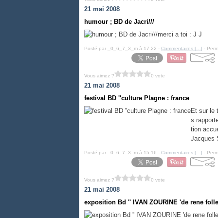
21 mai 2008
humour ; BD de Jacri///
merci a toi : J J
Posté par _0_6_7_3_m à 17:22 -
Commentaires [
…
]
- Perm
Vous aimez ?
0 vote
21 mai 2008
festival BD ''culture Plagne : france
Et sur le
s rapport
tion accu
Jacques S
Posté par _0_6_7_3_m à 15:16 -
Commentaires [
…
]
- Perm
Vous aimez ?
0 vote
21 mai 2008
exposition Bd '' IVAN ZOURINE 'de rene folle