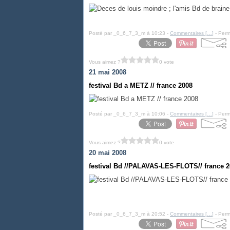
Posté par _0_6_7_3_m à 10:23 -
Commentaires [
…
]
- Perm
Vous aimez ?
0 vote
21 mai 2008
festival Bd a METZ // france 2008
Posté par _0_6_7_3_m à 10:06 -
Commentaires [
…
]
- Perm
Vous aimez ?
0 vote
20 mai 2008
festival Bd //PALAVAS-LES-FLOTS// france 
Posté par _0_6_7_3_m à 20:52 -
Commentaires [
…
]
- Perm