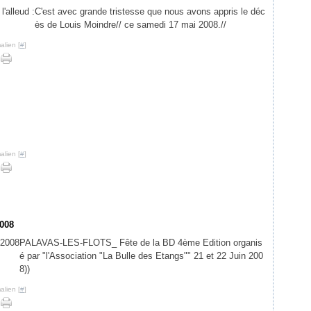
C'est avec grande tristesse que nous avons appris le déc
ès de Louis Moindre// ce samedi 17 mai 2008.//
alien [
#
]
alien [
#
]
2008
PALAVAS-LES-FLOTS_ Fête de la BD 4ème Edition organis
é par "l'Association "La Bulle des Etangs"" 21 et 22 Juin 200
8))
alien [
#
]