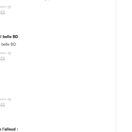
alien [
#
]
// belle BD
alien [
#
]
alien [
#
]
l'alleud :