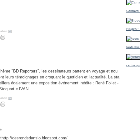
Carnaval
Bruges ''
alien [
#
]
toots thi
centre sp
 thème "BD Reporters", les dessinateurs partent en voyage et nou
ent leurs témoignages en croquant le quotidien et l'actualité. La sta
eillera également une exposition événement inédite : René Follet -
toquart « IVAN...
alien [
#
]
t
http://desrondsdanslo.blogspot.com/