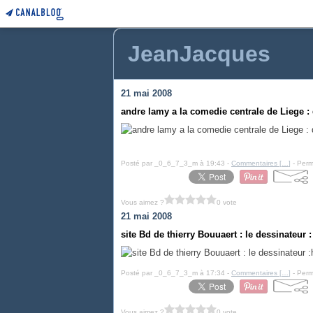
JeanJacques
21 mai 2008
andre lamy a la comedie centrale de Liege 
Posté par _0_6_7_3_m à 19:43 -
Commentaires [
…
]
- Perm
Vous aimez ?
0 vote
21 mai 2008
site Bd de thierry Bouuaert : le dessinateur :
Posté par _0_6_7_3_m à 17:34 -
Commentaires [
…
]
- Perm
Vous aimez ?
0 vote