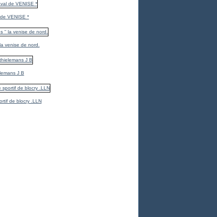
 de VENISE *
 la venise de nord.
elemans J B
ortif de blocry .LLN