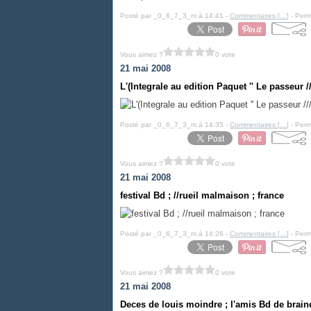
Posté par _0_6_7_3_m à 14:41 -
Commentaires [
…
]
- Perm
Vous aimez ?
0 vote
21 mai 2008
L'(Integrale au edition Paquet '' Le passeur /
Posté par _0_6_7_3_m à 14:35 -
Commentaires [
…
]
- Perm
Vous aimez ?
0 vote
21 mai 2008
festival Bd ; //rueil malmaison ; france
Posté par _0_6_7_3_m à 14:26 -
Commentaires [
…
]
- Perm
Vous aimez ?
0 vote
21 mai 2008
Deces de louis moindre ; l'amis Bd de braine 