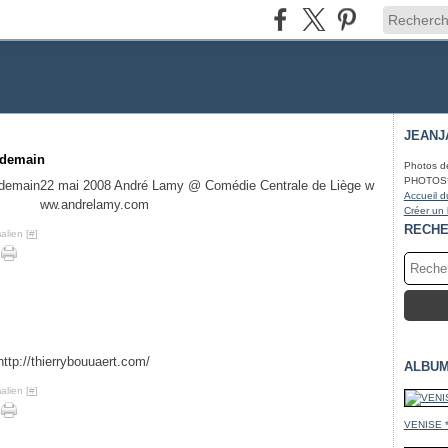
JEANJ
: demain
Photos d
PHOTOS* fa
22 mai 2008 André Lamy @ Comédie Centrale de Liège w
Accueil d
ww.andrelamy.com
Créer un
RECH
alien [
#
]
http://thierrybouuaert.com/
ALBUM
alien [
#
]
VENISE 