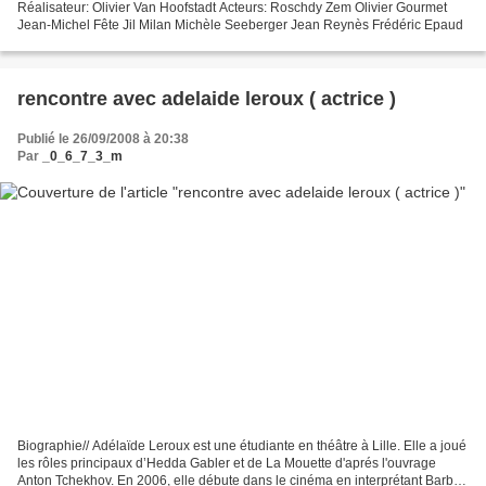
Réalisateur: Olivier Van Hoofstadt Acteurs: Roschdy Zem Olivier Gourmet
Jean-Michel Fête Jil Milan Michèle Seeberger Jean Reynès Frédéric Epaud
rencontre avec adelaide leroux ( actrice )
Publié le 26/09/2008 à 20:38
Par
_0_6_7_3_m
Biographie// Adélaïde Leroux est une étudiante en théâtre à Lille. Elle a joué
les rôles principaux d’Hedda Gabler et de La Mouette d'aprés l'ouvrage
Anton Tchekhov. En 2006, elle débute dans le cinéma en interprétant Barbe