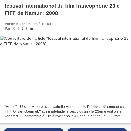
festival international du film francophone 23 e
FIFF de Namur : 2008
Publié le 26/09/2008 à 19:40
Par
_0_6_7_3_m
"Home" d'Ursula Meier,// avec Isabelle Huppert et le Président d'honneur du
FIFF, Olivier Gourmet,// aussi adélaide leroux // ouvrira la 23ème édition le
vendredi 26 septembre à 21h à l'Acinapolis.// Chaque année, le FIFF met à
l'honneur une personnalité...