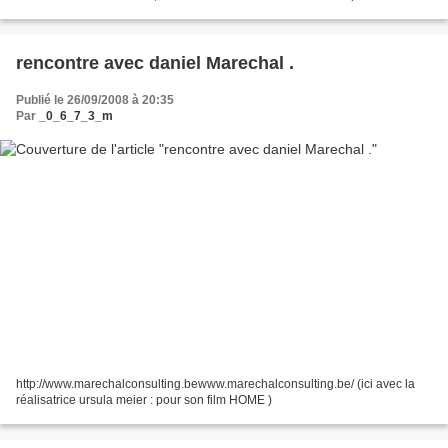
aux côtés de Samuel Boidin...
rencontre avec daniel Marechal .
Publié le 26/09/2008 à 20:35
Par
_0_6_7_3_m
http://www.marechalconsulting.bewww.marechalconsulting.be/ (ici avec la
réalisatrice ursula meier : pour son film HOME )