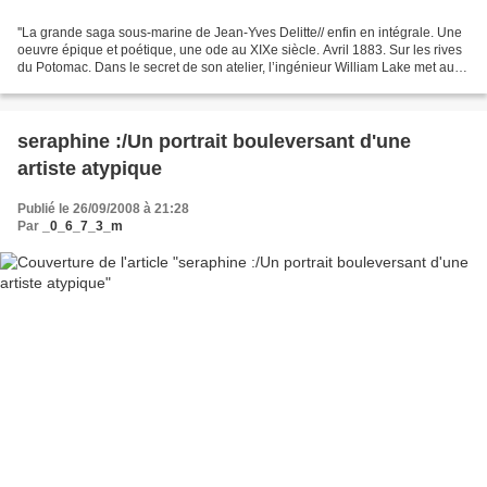
''La grande saga sous-marine de Jean-Yves Delitte// enfin en intégrale. Une
oeuvre épique et poétique, une ode au XIXe siècle. Avril 1883. Sur les rives
du Potomac. Dans le secret de son atelier, l’ingénieur William Lake met au
point un submersible révolutionnaire,...
seraphine :/Un portrait bouleversant d'une
artiste atypique
Publié le 26/09/2008 à 21:28
Par
_0_6_7_3_m