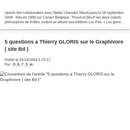
Jannin //en collaboration avec Stefan Liberski// Album paru le 18 septembre
2008 - Nés en 1996 sur Canal+ Belgique, "Froud et Stouf" les deux cabots
philosophes de trottoir, sortent un album aux éditions Luc Pire. « Les gens
adorent » -En même temps,...
5 questions a Thierry GLORIS sur le Graphivore
( site Bd )
Publié le 02/10/2008 à 15:17
Par
_0_6_7_3_m