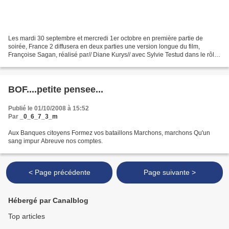
Les mardi 30 septembre et mercredi 1er octobre en première partie de
soirée, France 2 diffusera en deux parties une version longue du film,
Françoise Sagan, réalisé par// Diane Kurys// avec Sylvie Testud dans le rôle
de l'écrivain Françoise Sagan mais...
BOF....petite pensee...
Publié le 01/10/2008 à 15:52
Par
_0_6_7_3_m
Aux Banques citoyens Formez vos bataillons Marchons, marchons Qu'un
sang impur Abreuve nos comptes.
< Page précédente
Page suivante >
Hébergé par Canalblog
Top articles