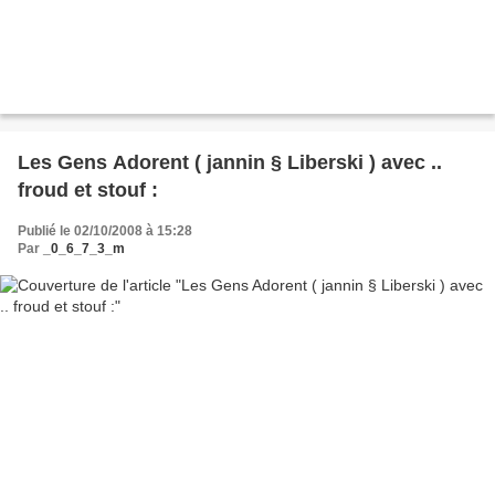
Les Gens Adorent ( jannin § Liberski ) avec ..
froud et stouf :
Publié le 02/10/2008 à 15:28
Par
_0_6_7_3_m