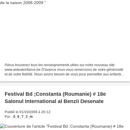
//Vous trouverez tous les renseignements utiles sur notre nouveau site:
www.aidealenfance.be D'avance nous vous remercions de votre générosité
et de votre fidélité. Nous avons besoin de vous pour permettre aux enfants
qui nous sont confiés, de (re)prendre...
Festival Bd ;Constanta (Roumanie) # 18e
Salonul International al Benzii Desenate
Publié le 01/10/2008 à 20:12
Par
_0_6_7_3_m