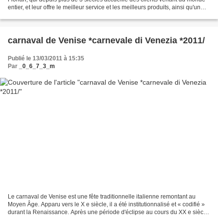
entier, et leur offre le meilleur service et les meilleurs produits, ainsi qu'un
panorama envié par...
carnaval de Venise *carnevale di Venezia *2011/
Publié le 13/03/2011 à 15:35
Par
_0_6_7_3_m
Le carnaval de Venise est une fête traditionnelle italienne remontant au
Moyen Âge. Apparu vers le X e siècle, il a été institutionnalisé et « codifié »
durant la Renaissance. Après une période d'éclipse au cours du XX e siècle,