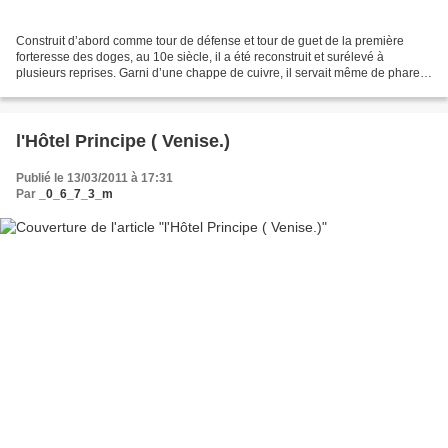
Construit d’abord comme tour de défense et tour de guet de la première
forteresse des doges, au 10e siècle, il a été reconstruit et surélevé à
plusieurs reprises. Garni d’une chappe de cuivre, il servait même de phare,
visible à plus de quarante kilomètres....
l'Hôtel Principe ( Venise.)
Publié le 13/03/2011 à 17:31
Par
_0_6_7_3_m