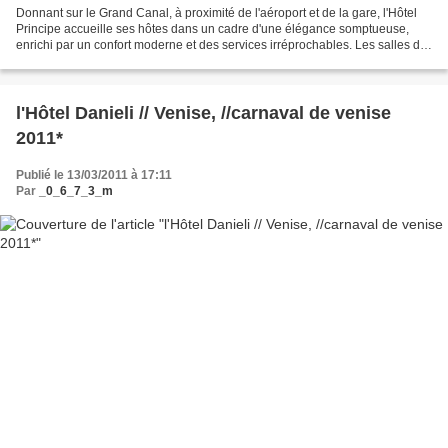
Donnant sur le Grand Canal, à proximité de l'aéroport et de la gare, l'Hôtel
Principe accueille ses hôtes dans un cadre d'une élégance somptueuse,
enrichi par un confort moderne et des services irréprochables. Les salles de
réunion et la terrasse romantique...
l'Hôtel Danieli // Venise, //carnaval de venise
2011*
Publié le 13/03/2011 à 17:11
Par
_0_6_7_3_m