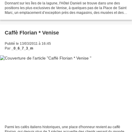
Donnant sur les îles de la lagune, l'Hôtel Danieli se trouve dans une des
positions les plus exclusives de Venise, à quelques pas de la Place de Saint
Marc, un emplacement d’exception près des magasins, des musées et des
attractions les plus d’envergure...
Caffè Florian * Venise
Publié le 13/03/2011 à 16:45
Par
_0_6_7_3_m
Parmi les cafés italiens historiques, une place d'honneur revient au caffè
Florian, qui depuis plus de 3 siècles accueille des clients venant du monde