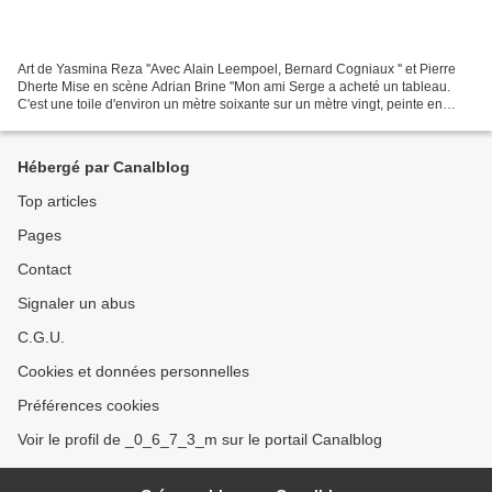
Art de Yasmina Reza ''Avec Alain Leempoel, Bernard Cogniaux '' et Pierre
Dherte Mise en scène Adrian Brine "Mon ami Serge a acheté un tableau.
C'est une toile d'environ un mètre soixante sur un mètre vingt, peinte en
blanc. Le fond est blanc et si on...
Hébergé par Canalblog
Top articles
Pages
Contact
Signaler un abus
C.G.U.
Cookies et données personnelles
Préférences cookies
Voir le profil de _0_6_7_3_m sur le portail Canalblog