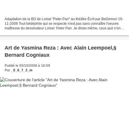
Adaptation de la BD de Loisel "Peter Pan" au théâtre Écrit par BeDemon 19-
11-2008 Tout bédéphile qui se respecte n'est pas sans connaître l'oeuvre
maîtresse du dessinateur Loisel: Peter Pan. Je dirais même, ceux quii n'ont
jamais lu cette BD, du moins...
Art de Yasmina Reza : Avec Alain Leempoel,§
Bernard Cogniaux
Publié le 05/10/2008 à 16:59
Par
_0_6_7_3_m