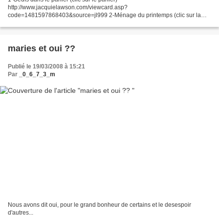
http://www.jacquielawson.com/viewcard.asp?
code=1481597868403&source=jl999 2-Ménage du printemps (clic sur la
souris) http://www.jacquielawson.com/viewcard.asp?
code=1481592758403&source=jl999 3-Fleurs de Pâques...
maries et oui ??
Publié le 19/03/2008 à 15:21
Par
_0_6_7_3_m
Nous avons dit oui, pour le grand bonheur de certains et le desespoir
d'autres...