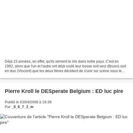
Déjà 15 années, en effet, qu'ils sèment le rire dans notre pays. C'est en
1992, alors que l'un et l'autre ont déjà roulé leur bosse soit seul (Bruno) soit
en duo (Vincent) que les deux frères décident de s'unir sur scène sous le
nom des frères Taloche....
Pierre Kroll le DESperate Belgium : ED luc pire
Publié le 03/04/2008 à 19:36
Par
_0_6_7_3_m