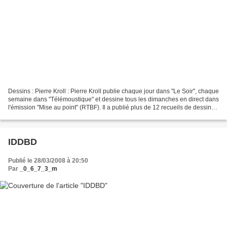
Dessins : Pierre Kroll : Pierre Kroll publie chaque jour dans "Le Soir", chaque
semaine dans "Télémoustique" et dessine tous les dimanches en direct dans
l'émission "Mise au point" (RTBF). Il a publié plus de 12 recueils de dessins
chez Luc Pire. Ses...
IDDBD
Publié le 28/03/2008 à 20:50
Par
_0_6_7_3_m