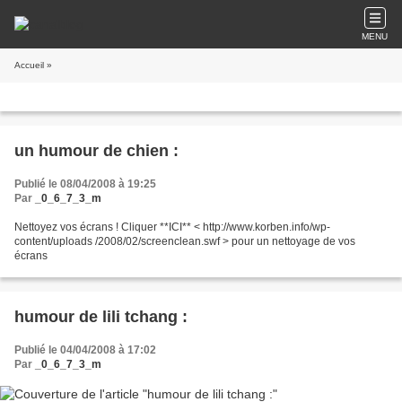
MENU
Accueil
»
un humour de chien :
Publié le 08/04/2008 à 19:25
Par
_0_6_7_3_m
Nettoyez vos écrans ! Cliquer **ICI** < http://www.korben.info/wp-
content/uploads /2008/02/screenclean.swf > pour un nettoyage de vos
écrans
humour de lili tchang :
Publié le 04/04/2008 à 17:02
Par
_0_6_7_3_m