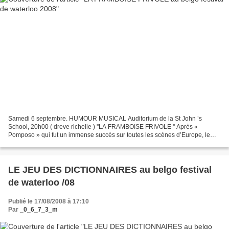
Samedi 6 septembre. HUMOUR MUSICAL Auditorium de la St John ’s
School, 20h00 ( dreve richelle ) ''LA FRAMBOISE FRIVOLE '' Après «
Pomposo » qui fut un immense succès sur toutes les scènes d’Europe, le
meilleur duo d’humour musical nous revient avec «...
LE JEU DES DICTIONNAIRES au belgo festival
de waterloo /08
Publié le 17/08/2008 à 17:10
Par
_0_6_7_3_m