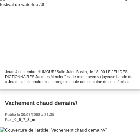
Jeudi 4 septembre HUMOUR/ Salle Jules Bastin, de 18h00 LE JEU DES
DICTIONNAIRES Jacques Mercier ''est de retour avec sa joyeuse bande du
« Jeu des dictionnaires » et enregistre toute une semaine de cette émission
qui allie la fantaisie et le gai savoir....
Vachement chaud demain//
Publié le 30/07/2008 à 21:35
Par
_0_6_7_3_m