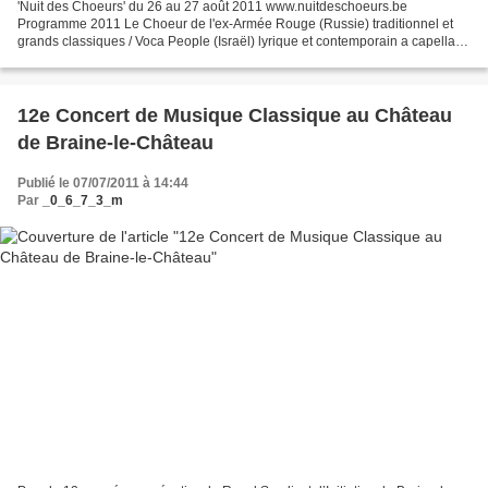
'Nuit des Choeurs' du 26 au 27 août 2011 www.nuitdeschoeurs.be
Programme 2011 Le Choeur de l'ex-Armée Rouge (Russie) traditionnel et
grands classiques / Voca People (Israël) lyrique et contemporain a capella/
Les Poppys (France), le mythe de la pop music...
12e Concert de Musique Classique au Château
de Braine-le-Château
Publié le 07/07/2011 à 14:44
Par
_0_6_7_3_m