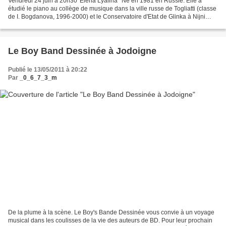
Vendredi 24 juin à 20h30*Elena Lyalina* Né en 1981 en Russie. Elle a
étudié le piano au collège de musique dans la ville russe de Togliatti (classe
de I. Bogdanova, 1996-2000) et le Conservatoire d'Etat de Glinka à Nijni
Novgorod. Elle se produit en Europe...
Le Boy Band Dessinée à Jodoigne
Publié le 13/05/2011 à 20:22
Par
_0_6_7_3_m
De la plume à la scène. Le Boy's Bande Dessinée vous convie à un voyage
musical dans les coulisses de la vie des auteurs de BD. Pour leur prochain