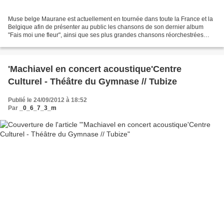
Muse belge Maurane est actuellement en tournée dans toute la France et la
Belgique afin de présenter au public les chansons de son dernier album
"Fais moi une fleur", ainsi que ses plus grandes chansons réorchestrées
dans des versions inédites. Maurane...
'Machiavel en concert acoustique'Centre
Culturel - Théâtre du Gymnase // Tubize
Publié le 24/09/2012 à 18:52
Par
_0_6_7_3_m