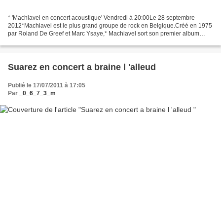
* 'Machiavel en concert acoustique' Vendredi à 20:00Le 28 septembre
2012*Machiavel est le plus grand groupe de rock en Belgique.Créé en 1975
par Roland De Greef et Marc Ysaye,* Machiavel sort son premier album
éponyme chez Emi music, en 1976. Le groupe...
Suarez en concert a braine l 'alleud
Publié le 17/07/2011 à 17:05
Par
_0_6_7_3_m