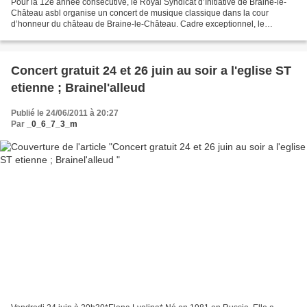
Pour la 12e année consécutive, le Royal Syndicat d’Initiative de Braine-le-
Château asbl organise un concert de musique classique dans la cour
d’honneur du château de Braine-le-Château. Cadre exceptionnel, le
château de Braine-le-Château, forteresse médiévale...
Concert gratuit 24 et 26 juin au soir a l'eglise ST
etienne ; Brainel'alleud
Publié le 24/06/2011 à 20:27
Par
_0_6_7_3_m