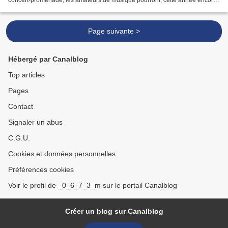
concert-promenade, les amateurs de musique pourront, cette année encore,
découvrir six ensembles vocaux de renommée...
Page suivante >
Hébergé par Canalblog
Top articles
Pages
Contact
Signaler un abus
C.G.U.
Cookies et données personnelles
Préférences cookies
Voir le profil de _0_6_7_3_m sur le portail Canalblog
Créer un blog sur Canalblog