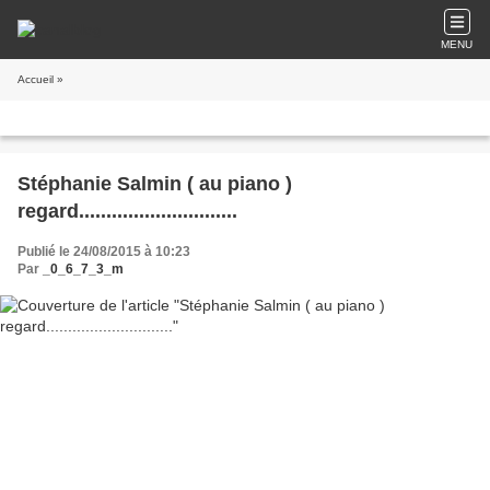
MENU
Accueil
»
Stéphanie Salmin ( au piano )
regard.............................
Publié le 24/08/2015 à 10:23
Par
_0_6_7_3_m