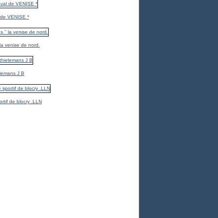
 de VENISE *
 la venise de nord.
elemans J B
ortif de blocry .LLN