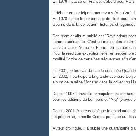
En 1978 il passe en France, d'abord pour Paris 
Il débute en participant aux revues (À suivre), L
En 1978 il crée le personnage de Rork pour la r
albums dans la collection Histoires et légende
Son premier album publié est "Révélations pos
comme scénariste. C'est un recueil des quatre h
Christie, Jules Verne, et Pierre Loti, parues dans
Pour la réédition exceptionnelle, en septembre 
modifié l’ordre de certaines séquences afin d’en a
En 2001, le festival de bande dessinée Quai des
En 2002, il participe à la grande aventure Don
album de la série Monster dans la collection Hu
Depuis 1997 il travaille principalement sur se
pour les éditions du Lombard et "Arq" (prévue e
Depuis 2001, Andreas délègue la colorisation de
se pérennise, Isabelle Cochet participe au dess
Auteur prolifique, il a publié une quarantaine d