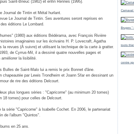
puis Saint-Brieuc (1982) et enfin Rennes (1995).
Carnaval
e Journal de Tintin et Métal hurlant.
evue Le Journal de Tintin. Ses aventures seront reprises en
s des éditions Le Lombard.
Bruges ''
thumes" (1980) aux éditions Bédérama, avec François Rivière
istoires imaginaires sur les écrivains H. P. Lovecraft, Agatha
toots thi
 la revues (À suivre) et utilisant la technique de la carte à gratter.
1993, de Cyrrus-Mil, il a dessiné quatre nouvelles pages et
méliorer la lisibilité.
centre sp
 Bulles de Saint-Malo lui a remis le prix Bonnet d'âne.
jon chapeautée par Lewis Trondheim et Joann Sfar en dessinant un
mour de rire des éditions Delcourt.
s deux plus longues séries : "Capricorne" (au minimum 20 tomes)
n 18 tomes) pour celles de Delcourt.
 la série "Capricorne" à Isabelle Cochet. En 2006, le partenariat
in de l'album "Quintos".
'albums en 25 ans.