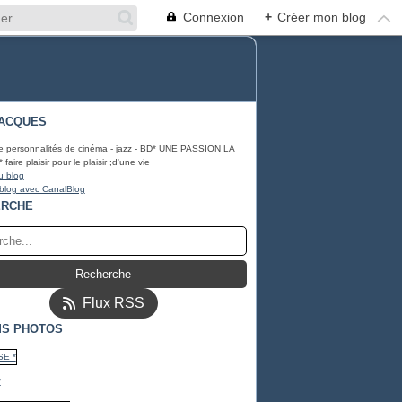
Connexion
+
Créer mon blog
ACQUES
e personnalités de cinéma - jazz - BD* UNE PASSION LA
ire plaisir pour le plaisir ;d'une vie
u blog
 blog avec CanalBlog
ERCHE
Flux RSS
S PHOTOS
*