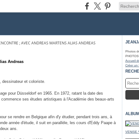
JEANJ
RENCONTRE ; AVEC ANDREAS MARTENS ALIAS ANDREAS
Photos d
PHOTOS* fa
Accueil d
lias Andreas
Créer un
RECH
dessinateur et coloriste.
ge pour Düsseldorf en 1965. En 1972, ratant la date des
s, il commence ses études artistiques à l'Académie des beaux-arts
ALBUM
our se rendre en Belgique afin d'y étudier, pendant trois ans, à
onde année d'étude, il suit en parallèle, les cours d'Eddy Paape à
 deux ans.
VENISE 