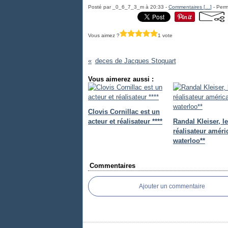
Posté par _0_6_7_3_m à 20:33 -
Commentaires [
…
]
- Perm
Vous aimez ?
1 vote
deces de Jacques Stoquart
Vous aimerez aussi :
Clovis Cornillac est un
acteur et réalisateur ****
Randal Kleiser, le
réalisateur améri
waterloo**
Commentaires
Ajouter un commentaire