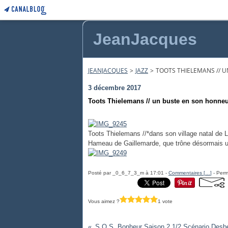
JeanJacques
JEANJACQUES
>
JAZZ
>
TOOTS THIELEMANS // U
3 décembre 2017
Toots Thielemans // un buste en son honneur
Toots Thielemans //*dans son village natal de 
Hameau de Gaillemarde, que trône désormais u
Posté par _0_6_7_3_m à 17:01 -
Commentaires [
…
]
- Perm
Vous aimez ?
1 vote