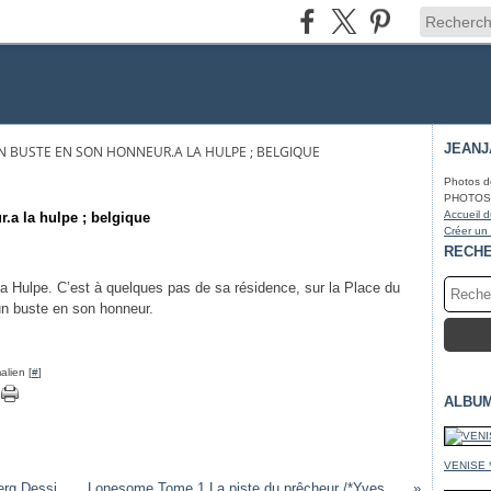
JEAN
N BUSTE EN SON HONNEUR.A LA HULPE ; BELGIQUE
Photos d
PHOTOS* f
Accueil d
.a la hulpe ; belgique
Créer un
RECH
La Hulpe. C’est à quelques pas de sa résidence, sur la Place du
n buste en son honneur.
alien [
#
]
ALBU
VENISE 
S.O.S. Bonheur Saison 2 1/2 Scénario Desberg Dessin Griffo
Lonesome Tome 1 La piste du prêcheur /*Yves Swolfs