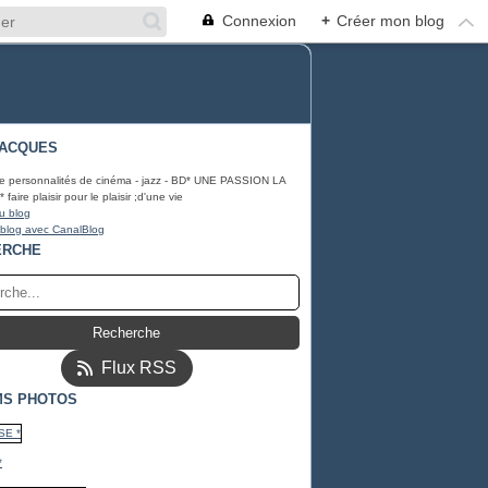
Connexion
+
Créer mon blog
JACQUES
e personnalités de cinéma - jazz - BD* UNE PASSION LA
aire plaisir pour le plaisir ;d'une vie
u blog
 blog avec CanalBlog
ERCHE
Flux RSS
MS PHOTOS
*