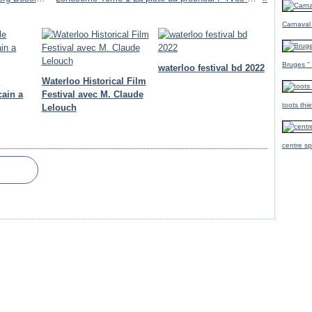
Carnaval
Bruges ''
waterloo festival bd 2022
e
Waterloo Historical Film
cain a
Festival avec M. Claude
toots thi
Lelouch
centre sp