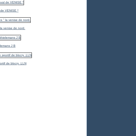
 de VENISE *
 la venise de nord.
elemans J B
ortif de blocry .LLN