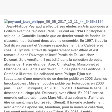
Jean-Philippe Peyraud a effectué ses études en Arts appliqués à
Poitiers avant de rejoindre Paris. Il rejoint en 1994 Christopher au
sein de La Comédie Illustrée que ce dernier venait de fonder. Ils
s’associent et réalisent deux albums ensemble. En 1997, il publia
Soit dit en passant et Vinaigre respectivement à la Cafetière et
chez Le Cycliste. Il travaille régulièrement avec Alfred et est
remarqué dans l’ouvrage collectif Parole de Taulard chez
Delcourt. Se diversifiant, il est édité dans la collection de petits
albums de [Treize étrange]. Avec Christopher, Massonnet et
Philippe de la Fuente il est devenu un des piliers des éditions La
Comédie Illustrée. Il a collaboré avec Philippe Djian sur
l’adaptation d’une nouvelle de ce dernier publié en 2003 dans les
Inrockuptibles : Mise en bouche publié par Futuropolis en 2008
puis Lui (éd. Futuropolis) en 2010. En 2011, il termine la série, Le
désespoir du singe (éd. Delcourt), avec Alfred. En 2012 sort sa
nouvelle collaboration avec Marc Villard au scénario, J’aimerais
être un saint, mais bronzé (éd. Glénat). Il travaille actuellement
avec Antonio Lapone sur, Mondrian, pour la nouvelle collection,
Les grand peintres, éditée par Glénat. En 2016, il publie