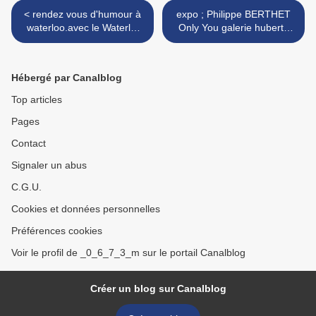
< rendez vous d'humour à
expo ; Philippe BERTHET
waterloo.avec le Waterlol
Only You galerie huberty
Comedy Festival.
breyne bruxelles ;belgique
>
Hébergé par Canalblog
Top articles
Pages
Contact
Signaler un abus
C.G.U.
Cookies et données personnelles
Préférences cookies
Voir le profil de _0_6_7_3_m sur le portail Canalblog
Créer un blog sur Canalblog