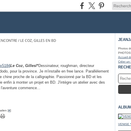
JEANJ
ENCONTRE / LE COZ, GILLES EN BD
Photos d
PHOTOS* fa
Accueil d
Créer un
Le Coz
,
Gilles
/*
Dessinateur, roughman, directeur
RECH
, dodo, pour la province. Je m'installe en free lance. Parallèlement
de chine proche de la calligraphie. Passionné par la BD et les
 enfin à monter un projet en BD. J'intègre un atelier avec des
e l'aventure commence...
ALBUM
alien [
#
]
VENISE 