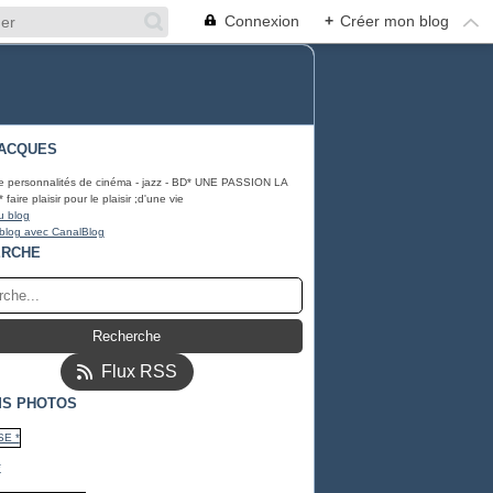
Connexion
+
Créer mon blog
ACQUES
e personnalités de cinéma - jazz - BD* UNE PASSION LA
ire plaisir pour le plaisir ;d'une vie
u blog
 blog avec CanalBlog
ERCHE
Flux RSS
S PHOTOS
*