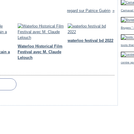
regard sur Patrice Guérin
Carnaval
Bruges ''
waterloo festival bd 2022
toots thi
Waterloo Historical Film
cain a
Festival avec M. Claude
Lelouch
centre sp