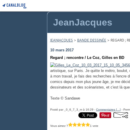
JeanJacques
JEANJACQUES
>
BANDE DESSINÉE
>
REGARD ; R
10 mars 2017
Regard ; rencontre / Le Coz, Gilles en BD
artistique, sur Paris. Je quitte le métro, boulot
à mon travail, je fais des recherches à l'encre 
comics depuis mon plus jeune âge, je me décide
dessinateurs et des scénaristes, et c'est là qu
Texte © Sandawe
Posté par _0_6_7_3_m à 16:29 -
Commentaires [
…
]
- Perm
Vous aimez ?
1 vote