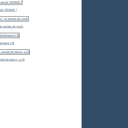
 de VENISE *
 la venise de nord.
elemans J B
ortif de blocry .LLN