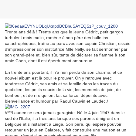
Trente ans déjà ! Trente ans que le jeune Cédric, petit garçon
turbulent mais malin, ramène à son père des bulletins
catastrophiques, traîne au parc avec son copain Christian, essaie
d'impressionner son institutrice Mlle Nelly, se fait sermonner par
son grand-père et, bien sûr, tente de déclarer sa flamme à son
amie Chen, dont il est éperdument amoureux.
En trente ans pourtant, il n'a rien perdu de son charme, et ce
nouvel album est là pour le prouver. On y retrouve avec
tendresse Cédric, ses amis et sa famille dans les tracas du
quotidien, les petits soucis de la vie, les moments de joie, de
bonheur, et de rire qui ont fait sa force, dépeints avec
bienveillance et humour par Raoul Cauvin et Laudec./
//***Laudec ne sera jamais garagiste. Né le 4 juin 1947 dans le
sud de l'Italie, il a trois ans lorsque ses parents émigrent en
Belgique et s'installent à Liège. Son père, qui espère pouvoir
retourner un jour en Calabre, y fait construire une maison et un
garage, rêvant d'un avenir chromé pour son fils.