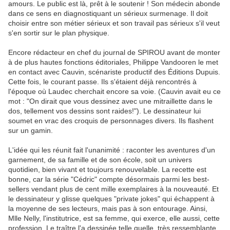
amours. Le public est là, prêt à le soutenir ! Son médecin abonde
dans ce sens en diagnostiquant un sérieux surmenage. Il doit
choisir entre son métier sérieux et son travail pas sérieux s'il veut
s'en sortir sur le plan physique.
Encore rédacteur en chef du journal de SPIROU avant de monter
à de plus hautes fonctions éditoriales, Philippe Vandooren le met
en contact avec Cauvin, scénariste productif des Éditions Dupuis.
Cette fois, le courant passe. Ils s'étaient déjà rencontrés à
l'époque où Laudec cherchait encore sa voie. (Cauvin avait eu ce
mot : "On dirait que vous dessinez avec une mitraillette dans le
dos, tellement vos dessins sont raides!"). Le dessinateur lui
soumet en vrac des croquis de personnages divers. Ils flashent
sur un gamin.
L'idée qui les réunit fait l'unanimité : raconter les aventures d'un
garnement, de sa famille et de son école, soit un univers
quotidien, bien vivant et toujours renouvelable. La recette est
bonne, car la série "Cédric" compte désormais parmi les best-
sellers vendant plus de cent mille exemplaires à la nouveauté. Et
le dessinateur y glisse quelques "private jokes" qui échappent à
la moyenne de ses lecteurs, mais pas à son entourage. Ainsi,
Mlle Nelly, l'institutrice, est sa femme, qui exerce, elle aussi, cette
profession. Le traître l'a dessinée telle quelle, très ressemblante.