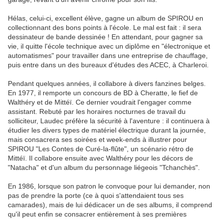
Hélas, celui-ci, excellent élève, gagne un album de SPIROU en
collectionnant des bons points à l'école. Le mal est fait : il sera
dessinateur de bande dessinée ! En attendant, pour gagner sa
vie, il quitte l'école technique avec un diplôme en "électronique et
automatismes" pour travailler dans une entreprise de chauffage,
puis entre dans un des bureaux d'études des ACEC, à Charleroi.
Pendant quelques années, il collabore à divers fanzines belges.
En 1977, il remporte un concours de BD à Cheratte, le fief de
Walthéry et de Mittéï. Ce dernier voudrait l'engager comme
assistant. Rebuté par les horaires nocturnes de travail du
solliciteur, Laudec préfère la sécurité à l'aventure : il continuera à
étudier les divers types de matériel électrique durant la journée,
mais consacrera ses soirées et week-ends à illustrer pour
SPIROU "Les Contes de Curé-la-flûte", un scénario rétro de
Mittéï. Il collabore ensuite avec Walthéry pour les décors de
"Natacha" et d'un album du personnage liégeois "Tchanchès".
En 1986, lorsque son patron le convoque pour lui demander, non
pas de prendre la porte (ce à quoi s'attendaient tous ses
camarades), mais de lui dédicacer un de ses albums, il comprend
qu'il peut enfin se consacrer entièrement à ses premières