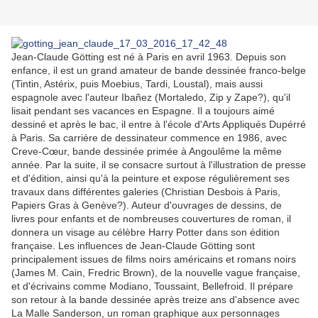
Jean-Claude Götting est né à Paris en avril 1963. Depuis son
enfance, il est un grand amateur de bande dessinée franco-belge
(Tintin, Astérix, puis Moebius, Tardi, Loustal), mais aussi
espagnole avec l'auteur Ibañez (Mortaledo, Zip y Zape?), qu'il
lisait pendant ses vacances en Espagne. Il a toujours aimé
dessiné et après le bac, il entre à l'école d'Arts Appliqués Dupérré
à Paris. Sa carrière de dessinateur commence en 1986, avec
Creve-Cœur, bande dessinée primée à Angoulême la même
année. Par la suite, il se consacre surtout à l'illustration de presse
et d'édition, ainsi qu'à la peinture et expose régulièrement ses
travaux dans différentes galeries (Christian Desbois à Paris,
Papiers Gras à Genève?). Auteur d'ouvrages de dessins, de
livres pour enfants et de nombreuses couvertures de roman, il
donnera un visage au célèbre Harry Potter dans son édition
française. Les influences de Jean-Claude Götting sont
principalement issues de films noirs américains et romans noirs
(James M. Cain, Fredric Brown), de la nouvelle vague française,
et d'écrivains comme Modiano, Toussaint, Bellefroid. Il prépare
son retour à la bande dessinée après treize ans d'absence avec
La Malle Sanderson, un roman graphique aux personnages