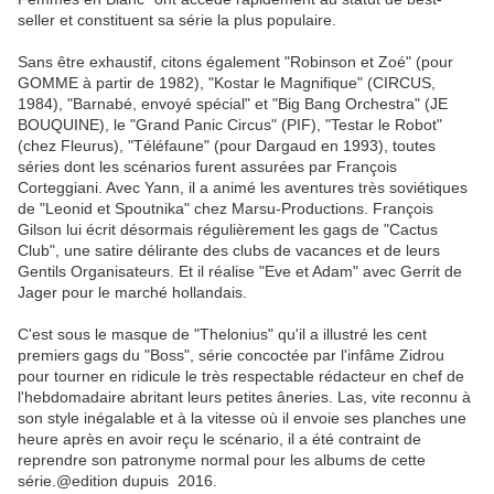
seller et constituent sa série la plus populaire.
Sans être exhaustif, citons également "Robinson et Zoé" (pour
GOMME à partir de 1982), "Kostar le Magnifique" (CIRCUS,
1984), "Barnabé, envoyé spécial" et "Big Bang Orchestra" (JE
BOUQUINE), le "Grand Panic Circus" (PIF), "Testar le Robot"
(chez Fleurus), "Téléfaune" (pour Dargaud en 1993), toutes
séries dont les scénarios furent assurées par François
Corteggiani. Avec Yann, il a animé les aventures très soviétiques
de "Leonid et Spoutnika" chez Marsu-Productions. François
Gilson lui écrit désormais régulièrement les gags de "Cactus
Club", une satire délirante des clubs de vacances et de leurs
Gentils Organisateurs. Et il réalise "Eve et Adam" avec Gerrit de
Jager pour le marché hollandais.
C'est sous le masque de "Thelonius" qu'il a illustré les cent
premiers gags du "Boss", série concoctée par l'infâme Zidrou
pour tourner en ridicule le très respectable rédacteur en chef de
l'hebdomadaire abritant leurs petites âneries. Las, vite reconnu à
son style inégalable et à la vitesse où il envoie ses planches une
heure après en avoir reçu le scénario, il a été contraint de
reprendre son patronyme normal pour les albums de cette
série.@edition dupuis 2016.