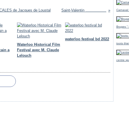
SCALES de Jacques de Loustal
Saint-Valentin ..................
Carnaval
Bruges ''
waterloo festival bd 2022
toots thi
Waterloo Historical Film
cain a
Festival avec M. Claude
Lelouch
centre sp