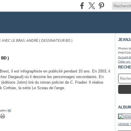
JEANJ
AVEC LE BRAS :ANDRÉ ( DESSINATEUR BD )
Photos d
PHOTOS* fa
Accueil d
 BD )
Créer un
RECH
est, il est infographiste en publicité pendant 10 ans. En 2003, il
(chez Dargaud) où il dessine les personnages secondaires. En
éditions Jotim) tiré du roman policier de C. Fradier. Il réalise
ck Cothias, la série Le Sceau de l'ange.
ALBUM
alien [
#
]
VENISE 