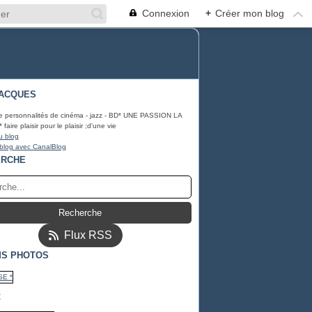
Connexion
+
Créer mon blog
ACQUES
e personnalités de cinéma - jazz - BD* UNE PASSION LA
ire plaisir pour le plaisir ;d'une vie
u blog
 blog avec CanalBlog
ERCHE
Flux RSS
S PHOTOS
*