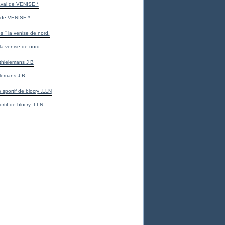
 de VENISE *
 la venise de nord.
elemans J B
ortif de blocry .LLN