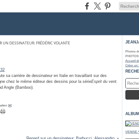
JEANJ
R UN DESSINATEUR: FRÉDÉRIC VOLANTE
Photos d
PHOTOS* fa
Accueil d
Créer un
RECH
te sa carrière de dessinateur en Italie en travaillant sur des
gne chez le même éditeur des dessins pour la série
Esprit du vent
.
d Angle (Bamboo).
alien [
#
]
ALBUM
VENISE 
Regard sur un dessinateur: Barbucci :Alessandro