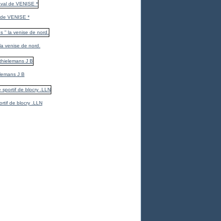
 de VENISE *
 la venise de nord.
elemans J B
ortif de blocry .LLN