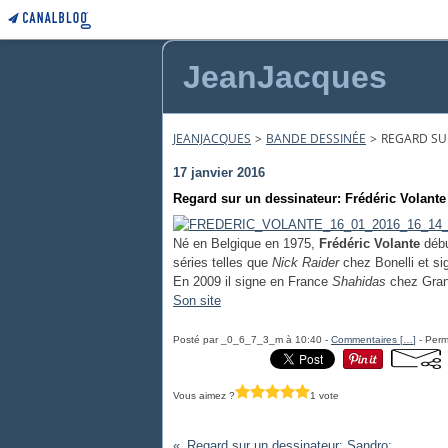
JeanJacques
JEANJACQUES
>
BANDE DESSINÉE
>
REGARD SU
17 janvier 2016
Regard sur un dessinateur: Frédéric Volante
Né en Belgique en 1975,
Frédéric Volante
débu
séries telles que
Nick Raider
chez Bonelli et si
En 2009 il signe en France
Shahidas
chez Gran
Son site
Posté par _0_6_7_3_m à 10:40 -
Commentaires [
…
]
- Perm
Vous aimez ?
1 vote
Regard sur un dessinateur: Sandro: