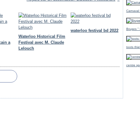
Carnaval
Bruges ''
waterloo festival bd 2022
Waterloo Historical Film
cain a
Festival avec M. Claude
toots thi
Lelouch
centre sp