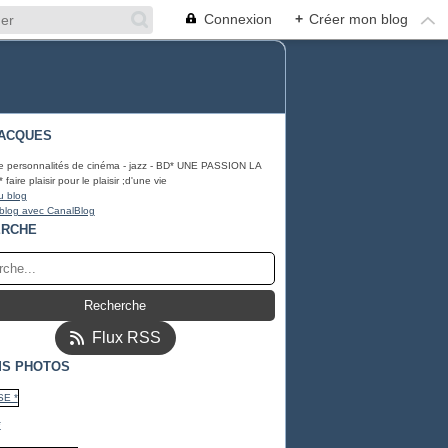
Connexion
+
Créer mon blog
ACQUES
e personnalités de cinéma - jazz - BD* UNE PASSION LA
ire plaisir pour le plaisir ;d'une vie
u blog
 blog avec CanalBlog
ERCHE
Flux RSS
S PHOTOS
*