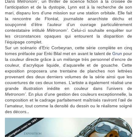
Dans
Métronom’
, un thriller de science fiction à la croisée de
l’anticipation et de la dystopie, Lynn est à la recherche de son
mari, disparu lors d’une mission sur une station orbitale. Elle fait
la rencontre de Floréal, journaliste anarchiste déchu et
soupçonné d’être l’auteur d’un ouvrage particulièrement
contestataire intitulé
Métronom’
. Celui-ci souhaite enquêter sur
les circonstances opaques qui entourent la disparition de
l’équipage complet.
Sur un scénario d’Eric Corbeyran, cette série complète en cinq
tomes préfacée par Enki Bilal met en avant le talent de
Grun
pour
la couleur directe grâce à un mélange très personnel d’encre de
couleur, d’acrylique liquide, d’aquarelle et de gouache. Cette
exposition proposera une trentaine de planches non lettrées
provenant des deux derniers volumes de la série ainsi que les
couvertures de ces deux tomes. L’artiste a également réalisé une
grande illustration inédite en couleur dans l’univers de
Metronom’
. En plus d’une gestion des couleurs exceptionnelle, la
composition et le cadrage parfaitement maîtrisés raviront l’œil de
l’amateur, tout comme la densité du dessin ou le réalisme soigné
des décors.
.