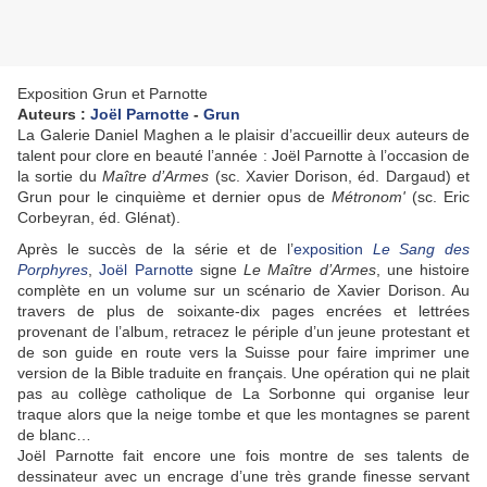
Exposition Grun et Parnotte
Auteurs :
Joël Parnotte
-
Grun
La Galerie Daniel Maghen a le plaisir d’accueillir deux auteurs de
talent pour clore en beauté l’année : Joël Parnotte à l’occasion de
la sortie du
Maître d’Armes
(sc. Xavier Dorison, éd. Dargaud) et
Grun pour le cinquième et dernier opus de
Métronom'
(sc. Eric
Corbeyran, éd. Glénat).
Après le succès de la série et de l’
exposition
Le Sang des
Porphyres
,
Joël Parnotte
signe
Le Maître d’Armes
, une histoire
complète en un volume sur un scénario de Xavier Dorison. Au
travers de plus de soixante-dix pages encrées et lettrées
provenant de l’album, retracez le périple d’un jeune protestant et
de son guide en route vers la Suisse pour faire imprimer une
version de la Bible traduite en français. Une opération qui ne plait
pas au collège catholique de La Sorbonne qui organise leur
traque alors que la neige tombe et que les montagnes se parent
de blanc…
Joël Parnotte fait encore une fois montre de ses talents de
dessinateur avec un encrage d’une très grande finesse servant