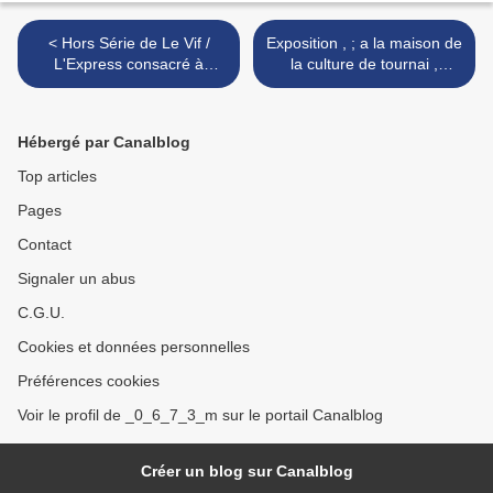
< Hors Série de Le Vif /
Exposition , ; a la maison de
L'Express consacré à
la culture de tournai ,
XIII.........................!
belgique ( muriel blondeau
)........... >
Hébergé par Canalblog
Top articles
Pages
Contact
Signaler un abus
C.G.U.
Cookies et données personnelles
Préférences cookies
Voir le profil de _0_6_7_3_m sur le portail Canalblog
Créer un blog sur Canalblog