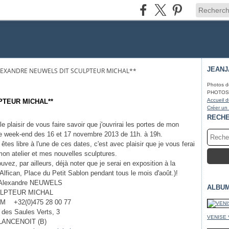
JEAN
ALEXANDRE NEUWELS DIT SCULPTEUR MICHAL**
Photos d
PHOTOS* f
Accueil d
LPTEUR MICHAL**
Créer un
RECH
le plaisir de vous faire savoir que j'ouvrirai les portes de mon
 le week-end des 16 et 17 novembre 2013 de 11h. à 19h.
êtes libre à l'une de ces dates, c'est avec plaisir que je vous ferai
 mon atelier et mes nouvelles sculptures.
vez, par ailleurs, déjà noter que je serai en exposition à la
 Alfican, Place du Petit Sablon pendant tous le mois d'août.)!
 Alexandre NEUWELS
ALBU
ULPTEUR MICHAL
M +32(0)475 28 00 77
des Saules Verts, 3
VENISE 
LANCENOIT (B)