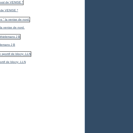
 de VENISE *
 la venise de nord.
elemans J B
ortif de blocry .LLN