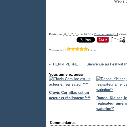
Web si
Posté par _0_6_7_3_m à 16:48 -
Commentaires [
…
]
- Perm
Vous aimez ?
1 vote
HENRI VERNES /*
Vous aimerez aussi :
Clovis Cornillac est un
acteur et réalisateur ****
Randal Kleiser, l
réalisateur améri
waterloo**
Commentaires