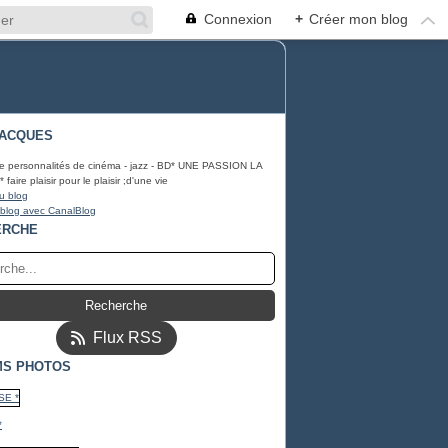
Connexion
+
Créer mon blog
JACQUES
e personnalités de cinéma - jazz - BD* UNE PASSION LA
aire plaisir pour le plaisir ;d'une vie
u blog
 blog avec CanalBlog
ERCHE
Flux RSS
MS PHOTOS
*