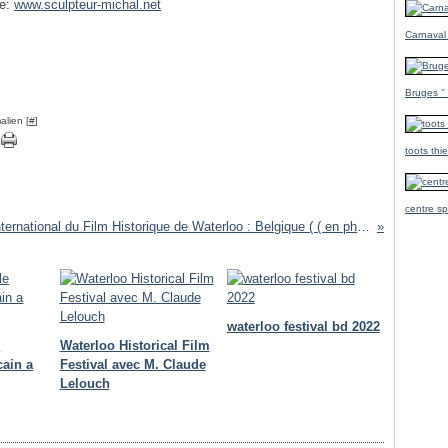
te:
www.sculpteur-michal.net
Carnaval
Bruges ''
alien [
#
]
toots thi
centre sp
Bienvenue au Festival International du Film Historique de Waterloo : Belgique ( ( en photos ))
waterloo festival bd 2022
e
Waterloo Historical Film
cain a
Festival avec M. Claude
Lelouch