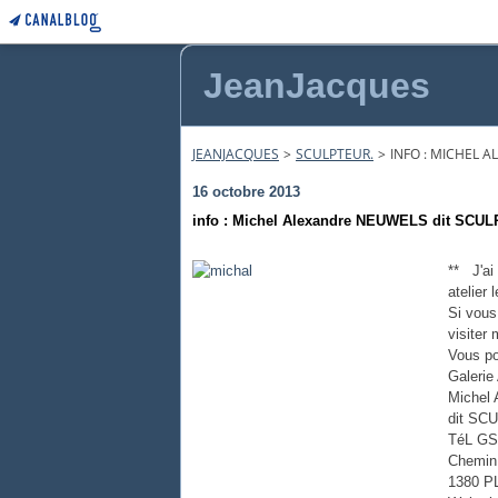
JeanJacques
JEANJACQUES
>
SCULPTEUR.
>
INFO : MICHEL 
16 octobre 2013
info : Michel Alexandre NEUWELS dit SCU
** J'ai 
atelier
Si vous 
visiter
Vous pou
Galerie
Michel
dit SC
TéL GS
Chemin 
1380 P