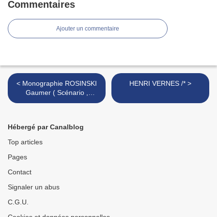
Commentaires
Ajouter un commentaire
< Monographie ROSINSKI
HENRI VERNES /* >
Gaumer ( Scénario ,
Collaborateur ) Rosinski
Grzegorz ( Dessin ,
Couleurs , D'après l'univers
Hébergé par Canalblog
de ,
Top articles
Pages
Contact
Signaler un abus
C.G.U.