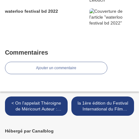
waterloo festival bd 2022
Commentaires
Ajouter un commentaire
< On l'appelait Théroigne
la 1ère édition du Festival
de Méricourt Auteur :
International du Film
Jacques Herbet et Palix
Historique ( waterloo )
Éditeur : Weyrich Edition
belgique. >
Hébergé par Canalblog