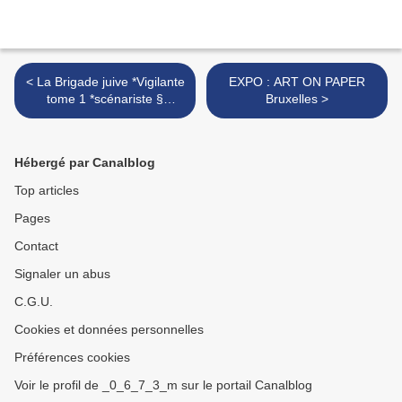
< La Brigade juive *Vigilante
EXPO : ART ON PAPER
tome 1 *scénariste §
Bruxelles >
dessinateur Marvano
Hébergé par Canalblog
Top articles
Pages
Contact
Signaler un abus
C.G.U.
Cookies et données personnelles
Préférences cookies
Voir le profil de _0_6_7_3_m sur le portail Canalblog