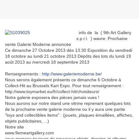
info de la ( 9th Art Gallery
s.p.r.l. ) wavre: Prochaine
vente Galerie Moderne annoncée
Ce dimanche 27 Octobre 2013 dès 13:30 Exposition du vendredi
18 octobre au lundi 21 octobre 2013 Dépôts des lots du lundi 19
août 2013 au mercredi 18 septembre 2013
Renseignements :
http://www.galeriemoderne.be/
Nous serons également présents ce dimanche 6 Octobre à
Collect-Hit au Brussels Kart Expo. Pour tout renseignement :
http://www.toymarket.eu/fr/collect-hit/chvisiteurs/
Notre galerie exposera des pièces jamais vues !
Nous aurons sur notre stand une vitrine reprenant quelques lots
de la prochaine vente galerie moderne ou il y aura une partie
"toys and collectibles items" : (jouets, plaques émaillées, affiches,
objets publicitaires, ...)
Notre site
www.9emeartgallery.com
vous propose toujours de nouveaux objets, dessins et albums