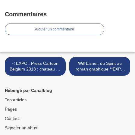
Commentaires
Ajouter un commentaire
< EXPO : Press Cartoon
Will Eisner, du Spirit au
Belgium 2013 : chateau de
roman graphique **EXPO
l'ermitage ; Wavre
au CBBD de Bruxelles ;
Belgique >
Hébergé par Canalblog
Top articles
Pages
Contact
Signaler un abus