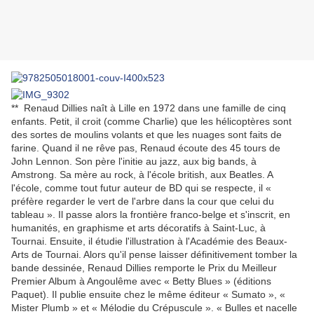
** Renaud Dillies naît à Lille en 1972 dans une famille de cinq
enfants. Petit, il croit (comme Charlie) que les hélicoptères sont
des sortes de moulins volants et que les nuages sont faits de
farine. Quand il ne rêve pas, Renaud écoute des 45 tours de
John Lennon. Son père l'initie au jazz, aux big bands, à
Amstrong. Sa mère au rock, à l'école british, aux Beatles. A
l'école, comme tout futur auteur de BD qui se respecte, il «
préfère regarder le vert de l'arbre dans la cour que celui du
tableau ». Il passe alors la frontière franco-belge et s'inscrit, en
humanités, en graphisme et arts décoratifs à Saint-Luc, à
Tournai. Ensuite, il étudie l'illustration à l'Académie des Beaux-
Arts de Tournai. Alors qu'il pense laisser définitivement tomber la
bande dessinée, Renaud Dillies remporte le Prix du Meilleur
Premier Album à Angoulême avec « Betty Blues » (éditions
Paquet). Il publie ensuite chez le même éditeur « Sumato », «
Mister Plumb » et « Mélodie du Crépuscule ». « Bulles et nacelle