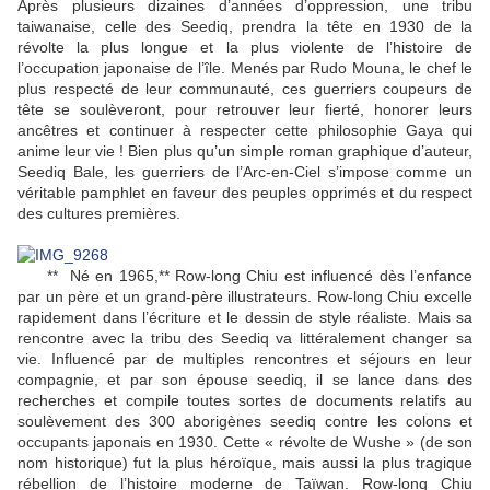
Après plusieurs dizaines d’années d’oppression, une tribu
taiwanaise, celle des Seediq, prendra la tête en 1930 de la
révolte la plus longue et la plus violente de l’histoire de
l’occupation japonaise de l’île. Menés par Rudo Mouna, le chef le
plus respecté de leur communauté, ces guerriers coupeurs de
tête se soulèveront, pour retrouver leur fierté, honorer leurs
ancêtres et continuer à respecter cette philosophie Gaya qui
anime leur vie ! Bien plus qu’un simple roman graphique d’auteur,
Seediq Bale, les guerriers de l’Arc-en-Ciel s’impose comme un
véritable pamphlet en faveur des peuples opprimés et du respect
des cultures premières.
** Né en 1965,** Row-long Chiu est influencé dès l’enfance
par un père et un grand-père illustrateurs. Row-long Chiu excelle
rapidement dans l’écriture et le dessin de style réaliste. Mais sa
rencontre avec la tribu des Seediq va littéralement changer sa
vie. Influencé par de multiples rencontres et séjours en leur
compagnie, et par son épouse seediq, il se lance dans des
recherches et compile toutes sortes de documents relatifs au
soulèvement des 300 aborigènes seediq contre les colons et
occupants japonais en 1930. Cette « révolte de Wushe » (de son
nom historique) fut la plus héroïque, mais aussi la plus tragique
rébellion de l’histoire moderne de Taïwan. Row-long Chiu