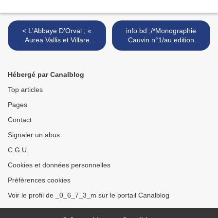
< L'Abbaye D'Orval ; «
info bd ;/*Monographie
Aurea Vallis et Villare
Cauvin n°1/au edition
.)Belgique.
dupuis. >
Hébergé par Canalblog
Top articles
Pages
Contact
Signaler un abus
C.G.U.
Cookies et données personnelles
Préférences cookies
Voir le profil de _0_6_7_3_m sur le portail Canalblog