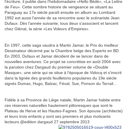
l'écriture, il publie dans l'hebdomadaire «Hello Bédé», «La Lettre
de Feu». Cette sombre histoire de vengeance se situant au
Paraguay au 17e siècle paraît ensuite en album au Lombard.
1992 est aussi l'année de sa rencontre avec le scénariste Jean
Dufaux. Dès l'année suivante, tous deux s'associent et lancent
chez Glénat, la série «Les Voleurs d'Empires».
En 1997, cette saga vaudra à Martin Jamar, le Prix du meilleur
Dessinateur décerné par la Chambre belge des Experts en BD.
En 2003, Dufaux et Jamar décident de se lancer dans de
nouvelles aventures. Ce projet se concrétise en août 2004 avec
la parution chez Dargaud du premier volume de «Double
Masque», une série qui se situe à l'époque de Vidocq et s'inscrit
dans la lignée des grands feuilletons populaires du 19e siècle
signés Dumas, Hugo, Balzac, Féval, Sue, Ponson du Terrail...
Fidèle à sa Province de Liège natale, Martin Jamar habite entre
ces réserves naturelles hautement pittoresques que sont le
Plateau de Herve et les Hautes-Fagnes. Son épouse (architecte)
et leurs trois enfants y sont ses premiers et plus motivants
lecteurs.@edition dargaud 27 septembre 2013