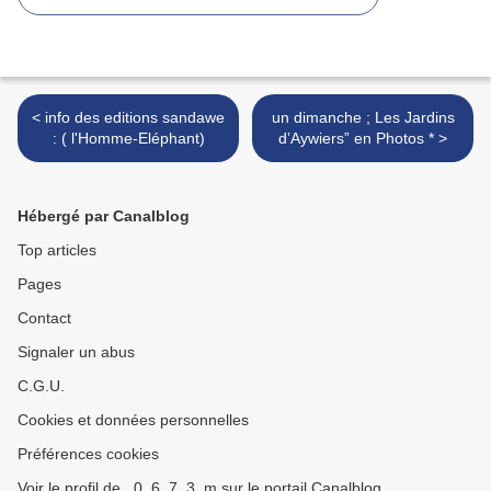
< info des editions sandawe
un dimanche ; Les Jardins
: ( l'Homme-Eléphant)
d’Aywiers” en Photos * >
Hébergé par Canalblog
Top articles
Pages
Contact
Signaler un abus
C.G.U.
Cookies et données personnelles
Préférences cookies
Voir le profil de _0_6_7_3_m sur le portail Canalblog