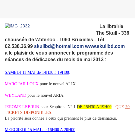
La librairie
The Skull - 336
chau
ssée de Waterloo - 1060 Brux
elles - Tél
02.538.36.99
skullbd@hotmail.com
www.skullbd.com
a le plaisir de vous annoncer le programme des
séances de dédicaces du mois de mai 2013 :
SAMEDI 11 MAI de 14H30 à 19H00
.
MARC JAILLOUX
pour le nouvel ALIX.
WEYLAND
pour le nouvel ARIA.
JEROME LEBRUN
pour Scopitone N° 1
DE 15H30 A 19H00
-
QUE
20
TICKETS DISPONIBLES
.
La priorité sera donnée à ceux qui prennent le plus de dessinateur.
MERCREDI 15 MAI de 16H00 A 20H00
.