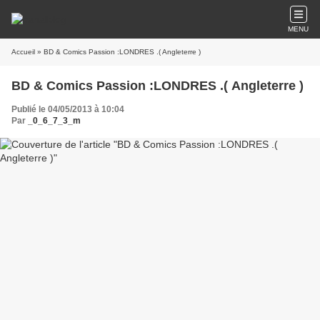
MENU
Accueil
» BD & Comics Passion :LONDRES .( Angleterre )
BD & Comics Passion :LONDRES .( Angleterre )
Publié le 04/05/2013 à 10:04
Par
_0_6_7_3_m