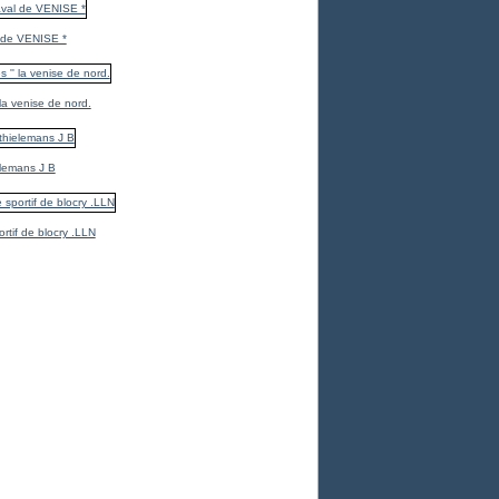
 de VENISE *
 la venise de nord.
elemans J B
ortif de blocry .LLN