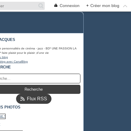
Connexion
+
Créer mon blog
ACQUES
e personnalités de cinéma - jazz - BD* UNE PASSION LA
ire plaisir pour le plaisir ;d'une vie
u blog
 blog avec CanalBlog
ERCHE
Flux RSS
S PHOTOS
*