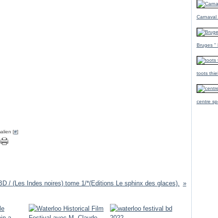
Carnaval
Bruges ''
toots thi
centre sp
alien [
#
]
BD / (Les Indes noires) tome 1/*(Editions Le sphinx des glaces).