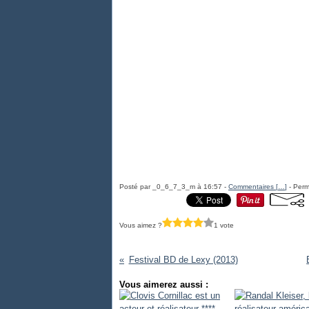
Posté par _0_6_7_3_m à 16:57 -
Commentaires [
…
]
- Perm
Vous aimez ?
1 vote
Festival BD de Lexy (2013)
Vous aimerez aussi :