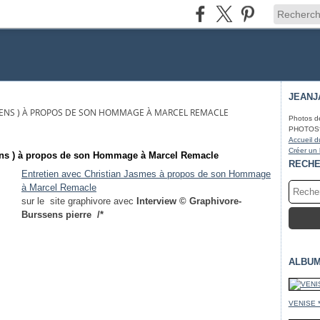
JEANJ
SSENS ) À PROPOS DE SON HOMMAGE À MARCEL REMACLE
Photos d
PHOTOS* fa
Accueil d
Créer un
sens ) à propos de son Hommage à Marcel Remacle
RECH
Entretien avec Christian Jasmes à propos de son Hommage
à Marcel Remacle
sur le site graphivore avec
Interview © Graphivore-
Burssens pierre /*
ALBUM
VENISE 