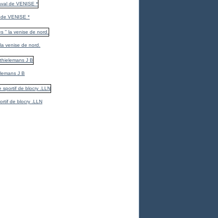
 de VENISE *
 la venise de nord.
elemans J B
ortif de blocry .LLN