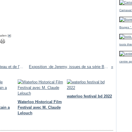
Carnaval
Bruges ''
alien [
#
]
toots thi
centre sp
EXPO :SCULPTEUR MICHAL : Parc du Château et de l'Abbaye de Bois-Seigneur-Isaac + château de La Hulpe
Exposition :de Jeremy, issues de sa série Barracuda, Ville d'Andenne et sa bibliothèque
waterloo festival bd 2022
e
Waterloo Historical Film
cain a
Festival avec M. Claude
Lelouch