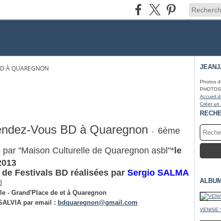
JEAN
BD À QUAREGNON
Photos d
PHOTOS* f
Accueil d
Créer un
RECH
endez-Vous BD à Quaregnon
6ème
-
 par "Maison Culturelle de Quaregnon asbl"*
le
2013
 de Festivals BD réalisées par
Sergio SALMA
ALBU
lle - Grand'Place de et à Quaregnon
SALVIA
par email :
bdquaregnon@gmail.com
VENISE 