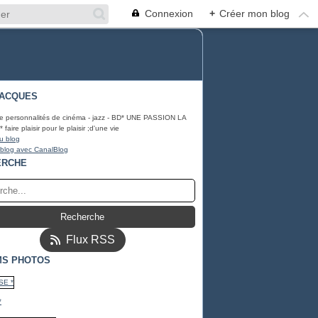
Connexion
+
Créer mon blog
JACQUES
e personnalités de cinéma - jazz - BD* UNE PASSION LA
aire plaisir pour le plaisir ;d'une vie
u blog
 blog avec CanalBlog
ERCHE
Flux RSS
MS PHOTOS
*