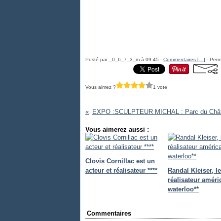
Posté par _0_6_7_3_m à 09:45 -
Commentaires [
…
]
- Perm
Vous aimez ?
1 vote
Vous aimerez aussi :
Clovis Cornillac est un
acteur et réalisateur ****
Randal Kleiser, l
réalisateur améri
waterloo**
Commentaires